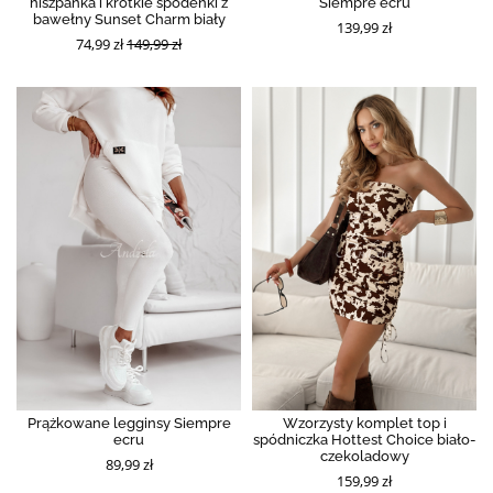
hiszpanka i krótkie spodenki z
Siempre ecru
bawełny Sunset Charm biały
139,99 zł
74,99 zł
149,99 zł
Prążkowane legginsy Siempre
Wzorzysty komplet top i
ecru
spódniczka Hottest Choice biało-
czekoladowy
89,99 zł
159,99 zł