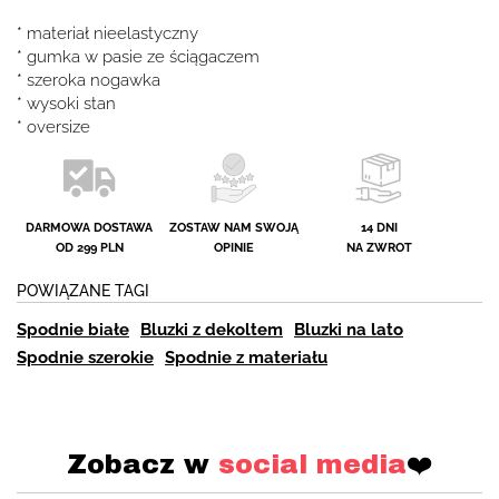
* materiał nieelastyczny
* gumka w pasie ze ściągaczem
* szeroka nogawka
* wysoki stan
* oversize
DARMOWA DOSTAWA
ZOSTAW NAM SWOJĄ
14 DNI
OD 299 PLN
OPINIE
NA ZWROT
POWIĄZANE TAGI
Spodnie białe
Bluzki z dekoltem
Bluzki na lato
Spodnie szerokie
Spodnie z materiału
Zobacz w
social media
❤️