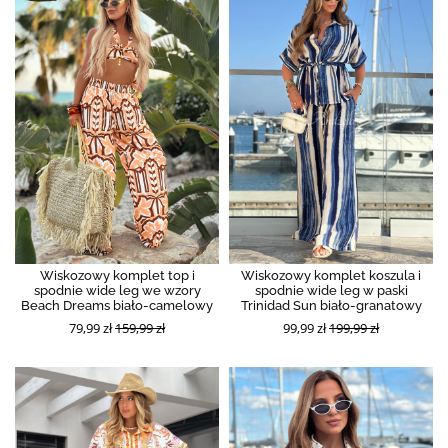
Wiskozowy komplet top i
Wiskozowy komplet koszula i
spodnie wide leg we wzory
spodnie wide leg w paski
Beach Dreams biało-camelowy
Trinidad Sun biało-granatowy
79,99 zł
159,99 zł
99,99 zł
199,99 zł