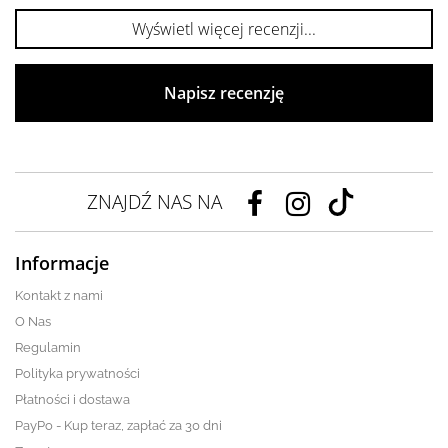
Wyświetl więcej recenzji...
Napisz recenzję
ZNAJDŹ NAS NA
Informacje
Kontakt z nami
O Nas
Regulamin
Polityka prywatności
Płatności i dostawa
PayPo - Kup teraz, zapłać za 30 dni