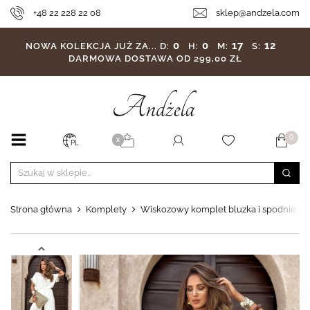
+48 22 228 22 08
sklep@andzela.com
0
0
17
10
NOWA KOLEKCJA JUŻ ZA...
D:
H:
M:
S:
DARMOWA DOSTAWA OD 299,00 ZŁ
0
X
PL
Strona główna
Komplety
Wiskozowy komplet bluzka i spodnie wi