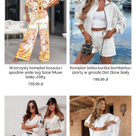
Wzorzysty komplet koszula i
Komplet lekka kurtka bomberka i
spodnie wide leg Solar Muse
szorty w groszki Dot Glow biały
biało-żółty
199,99 zł
159,99 zł