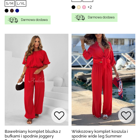
S/M
L/XL
+2
Darmowa dostawa
Darmowa dostawa
Bawełniany komplet bluzka z
Wiskozowy komplet koszula i
bufkami i spodnie joggery
spodnie wide leg Summer