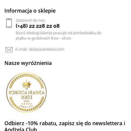
Informacja o sklepie
Zadzwoń do nas:
(+48) 22 228 22 08
Biuro obsługi klienta pracuje od poniedziałku do
piątku w godzinach 8:00 - 16:00
E-mail:
sklep@andzela.com
Nasze wyróżnienia
Odbierz -10% rabatu, zapisz się do newslettera i
Andżela Club