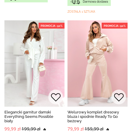
Darmowa dostawa
ZOSTAŁA 1 SZTUKA
PROMOCJA -50%
PROMOCJA -50%
Elegancki garnitur damski
Welurowy komplet dresowy
Everything Seems Possible
bluza i spodnie Ready To Go
biały
beżowy
99,99 zł
199,99 zł
79,99 zł
159,99 zł
🔥
🔥