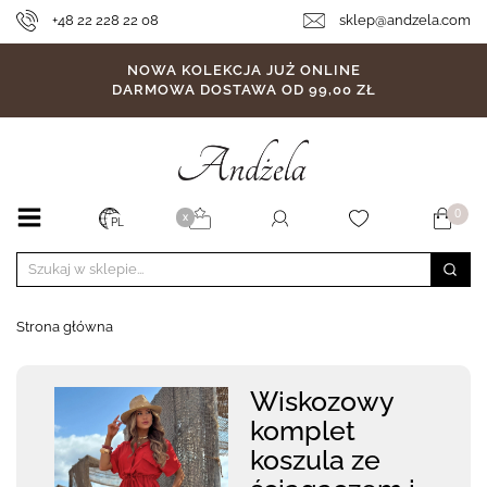
+48 22 228 22 08
sklep@andzela.com
NOWA KOLEKCJA JUŻ ONLINE
DARMOWA DOSTAWA OD 99,00 ZŁ
0
X
PL
Strona główna
Wiskozowy
komplet
koszula ze