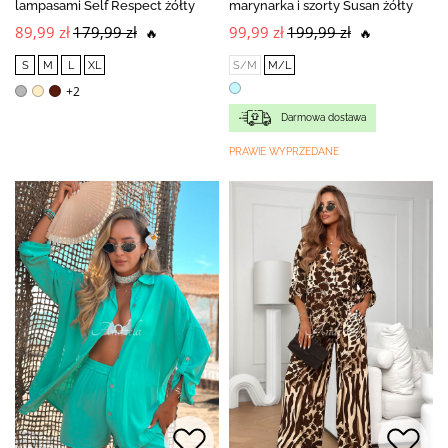
lampasami Self Respect żółty
marynarka i szorty Susan żółty
89,99 zł
179,99 zł
99,99 zł
199,99 zł
🔥
🔥
S
M
L
XL
S/M
M/L
+2
Darmowa dostawa
PRAWIE WYPRZEDANE