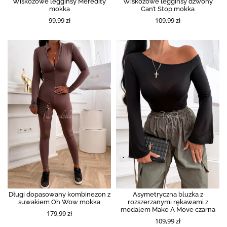
Wiskozowe legginsy Meredity
Wiskozowe legginsy dzwony
mokka
Can’t Stop mokka
99,99 zł
109,99 zł
Długi dopasowany kombinezon z
Asymetryczna bluzka z
suwakiem Oh Wow mokka
rozszerzanymi rękawami z
modalem Make A Move czarna
179,99 zł
109,99 zł