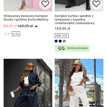
Wiskozowy kwiecisty komplet
Komplet kurtka i spodnie z
bluzka i spodnie Evela błękitny
lampasem z bawełny
Unbelievable czekoladowy
84,99 zł
169,99 zł
🔥
169,99 zł
S/M
L/XL
ONE SIZE
Darmowa dostawa