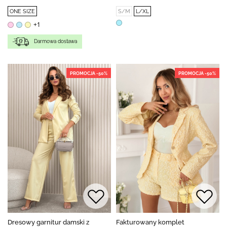
ONE SIZE
S/M
L/XL
+1
Darmowa dostawa
PROMOCJA -50%
PROMOCJA -50%
Dresowy garnitur damski z
Fakturowany komplet