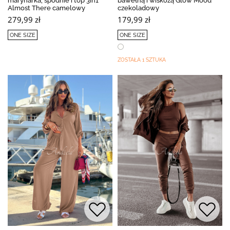
marynarka, spodnie i top 3in1
bawełną i wiskozą Glow Mood
Almost There camelowy
czekoladowy
279,99 zł
179,99 zł
ONE SIZE
ONE SIZE
ZOSTAŁA 1 SZTUKA