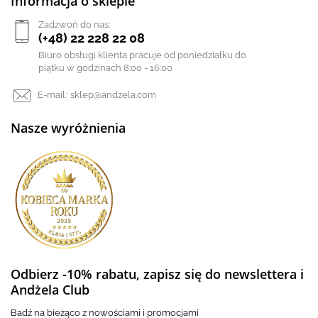
Informacja o sklepie
Zadzwoń do nas:
(+48) 22 228 22 08
Biuro obsługi klienta pracuje od poniedziałku do
piątku w godzinach 8:00 - 16:00
E-mail:
sklep@andzela.com
Nasze wyróżnienia
Odbierz -10% rabatu, zapisz się do newslettera i
Andżela Club
Badź na bieżąco z nowościami i promocjami