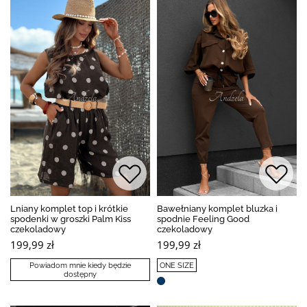
Lniany komplet top i krótkie
Bawełniany komplet bluzka i
spodenki w groszki Palm Kiss
spodnie Feeling Good
czekoladowy
czekoladowy
199,99 zł
199,99 zł
Powiadom mnie kiedy będzie
ONE SIZE
dostępny