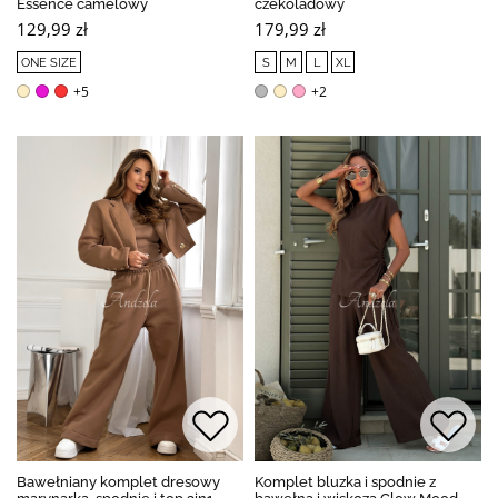
Essence camelowy
czekoladowy
129,99 zł
179,99 zł
ONE SIZE
S
M
L
XL
+5
+2
Bawełniany komplet dresowy
Komplet bluzka i spodnie z