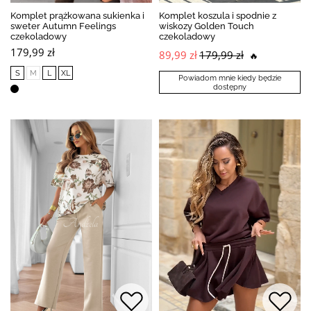
Komplet prążkowana sukienka i
Komplet koszula i spodnie z
sweter Autumn Feelings
wiskozy Golden Touch
czekoladowy
czekoladowy
179,99 zł
89,99 zł
179,99 zł
🔥
S
M
L
XL
Powiadom mnie kiedy będzie
dostępny