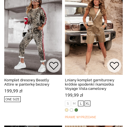
Komplet dresowy Beastly
Lniany komplet garniturowy
Attire w panterkę beżowy
krótkie spodenki i kamizelka
Voyage Vista camelowy
199,99 zł
199,99 zł
ONE SIZE
S
M
L
XL
PRAWIE WYPRZEDANE