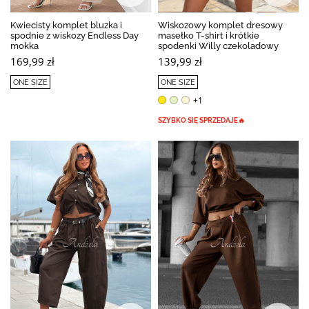
BESTSELLER
Kwiecisty komplet bluzka i
Wiskozowy komplet dresowy
spodnie z wiskozy Endless Day
masełko T-shirt i krótkie
mokka
spodenki Willy czekoladowy
169,99 zł
139,99 zł
ONE SIZE
ONE SIZE
+1
SZYBKO SIĘ SPRZEDAJE🔥