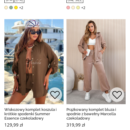
S/M
L/XL
ONE SIZE
+2
+2
Wiskozowy komplet koszula i
Prążkowany komplet bluza i
krótkie spodenki Summer
spodnie z bawełny Marcella
Essence czekoladowy
czekoladowy
129,99 zł
319,99 zł