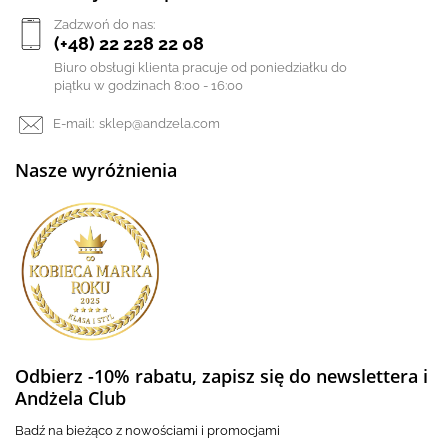
Zadzwoń do nas:
(+48) 22 228 22 08
Biuro obsługi klienta pracuje od poniedziałku do
piątku w godzinach 8:00 - 16:00
E-mail:
sklep@andzela.com
Nasze wyróżnienia
Odbierz -10% rabatu, zapisz się do newslettera i
Andżela Club
Badź na bieżąco z nowościami i promocjami