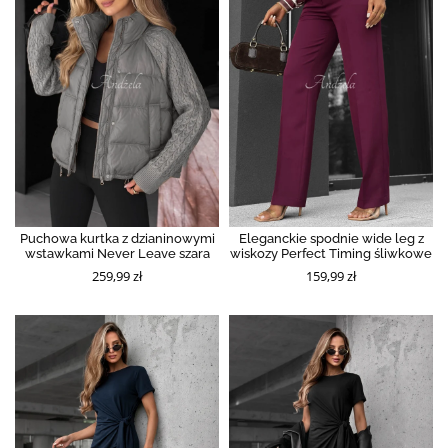
Puchowa kurtka z dzianinowymi
Eleganckie spodnie wide leg z
wstawkami Never Leave szara
wiskozy Perfect Timing śliwkowe
259,99 zł
159,99 zł