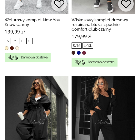
Welurowy komplet Now You
Wiskozowy komplet dresowy
Know czarny
rozpinana bluza i spodnie
Comfort Club czarny
139,99 zł
179,99 zł
S
M
L
XL
S/M
L/XL
Darmowa dostawa
Darmowa dostawa