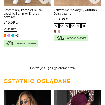
Bawełniany komplet bluza i
Zamszowe mokasyny Autumn
spodnie Summer Energy
Daisy czarne
beżowy
119,99 zł
219,99 zł
36
37
38
39
40
41
ONE SIZE
+3
Darmowa dostawa
Darmowa dostawa
Pokazuje 1 - 30 z 30 elementów
OSTATNIO OGLĄDANE