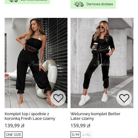
Darmowa dostawa
Komplet top i spodnie z
Welurowy komplet Better
koronką Fresh Lace czarny
Later czarny
139,99 zł
159,99 zł
ONE SIZE
S/M
L/XL