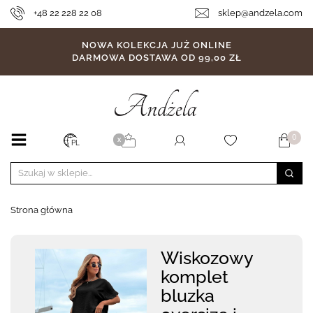
+48 22 228 22 08
sklep@andzela.com
NOWA KOLEKCJA JUŻ ONLINE
DARMOWA DOSTAWA OD 99,00 ZŁ
0
X
PL
Strona główna
Wiskozowy
komplet
bluzka