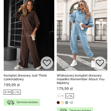
Komplet dresowy Just Think
Wiskozowy komplet dresowy
czekoladowy
masełko Remember About You
błękitny
199,99 zł
179,99 zł
S/M
L/XL
S/M
L/XL
+2
Darmowa dostawa
Darmowa dostawa