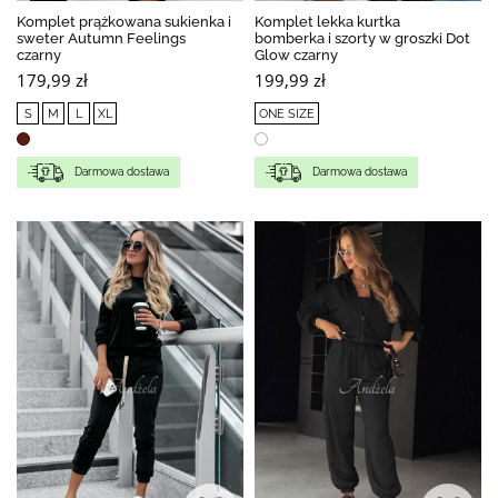
Komplet prążkowana sukienka i
Komplet lekka kurtka
sweter Autumn Feelings
bomberka i szorty w groszki Dot
czarny
Glow czarny
179,99 zł
199,99 zł
S
M
L
XL
ONE SIZE
Darmowa dostawa
Darmowa dostawa