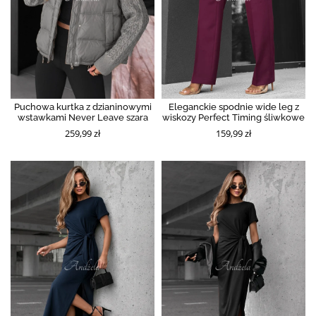
Puchowa kurtka z dzianinowymi
Eleganckie spodnie wide leg z
wstawkami Never Leave szara
wiskozy Perfect Timing śliwkowe
259,99 zł
159,99 zł