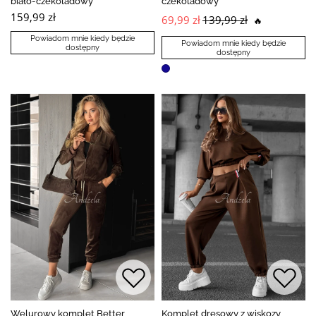
biało-czekoladowy
czekoladowy
159,99 zł
69,99 zł
139,99 zł
🔥
Powiadom mnie kiedy będzie
Powiadom mnie kiedy będzie
dostępny
dostępny
Welurowy komplet Better
Komplet dresowy z wiskozy