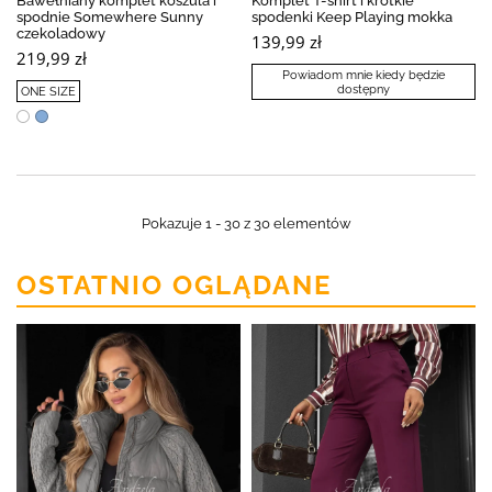
Bawełniany komplet koszula i
Komplet T-shirt i krótkie
spodnie Somewhere Sunny
spodenki Keep Playing mokka
czekoladowy
139,99 zł
219,99 zł
Powiadom mnie kiedy będzie
dostępny
ONE SIZE
Pokazuje 1 - 30 z 30 elementów
OSTATNIO OGLĄDANE