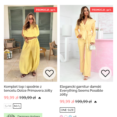
PROMOCJA -50%
PROMOCJA -50%
Komplet top i spodnie z
Elegancki garnitur damski
tencelu Dolce Primavera żółty
Everything Seems Possible
żółty
99,99 zł
199,99 zł
🔥
99,99 zł
199,99 zł
🔥
S/M
M/L
ONE SIZE
+1
Darmowa dostawa