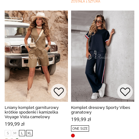
ZOSTAŁA 1 SZTUKA
Lniany komplet garniturowy
Komplet dresowy Sporty Vibes
krótkie spodenki i kamizelka
granatowy
Voyage Vista camelowy
199,99 zł
199,99 zł
ONE SIZE
S
M
L
XL