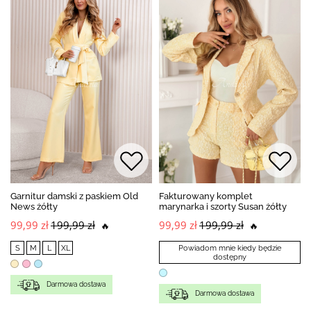
Garnitur damski z paskiem Old
Fakturowany komplet
News żółty
marynarka i szorty Susan żółty
99,99 zł
199,99 zł
99,99 zł
199,99 zł
🔥
🔥
S
M
L
XL
Powiadom mnie kiedy będzie
dostępny
Darmowa dostawa
Darmowa dostawa