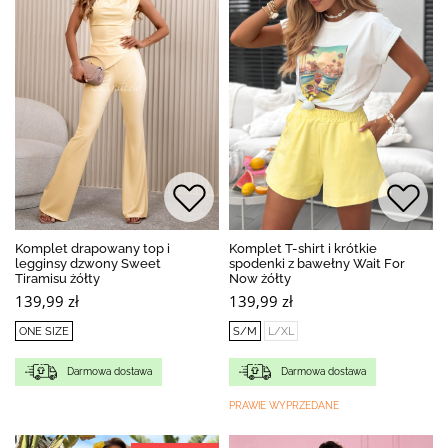
Komplet drapowany top i
Komplet T-shirt i krótkie
legginsy dzwony Sweet
spodenki z bawełny Wait For
Tiramisu żółty
Now żółty
139,99 zł
139,99 zł
ONE SIZE
S/M
L/XL
Darmowa dostawa
Darmowa dostawa
PRAWIE WYPRZEDANE