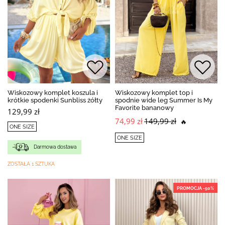
Wiskozowy komplet koszula i
Wiskozowy komplet top i
krótkie spodenki Sunbliss żółty
spodnie wide leg Summer Is My
Favorite bananowy
129,99 zł
74,99 zł
149,99 zł
🔥
ONE SIZE
ONE SIZE
Darmowa dostawa
ZOSTAŁA 1 SZTUKA
PROMOCJA -50%