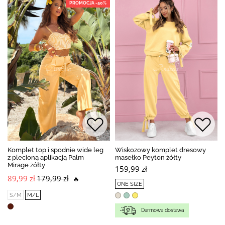
PROMOCJA -50%
Komplet top i spodnie wide leg
Wiskozowy komplet dresowy
z plecioną aplikacją Palm
masełko Peyton żółty
Mirage żółty
159,99 zł
89,99 zł
179,99 zł
🔥
ONE SIZE
S/M
M/L
Darmowa dostawa