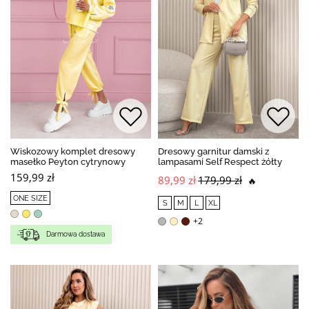
Wiskozowy komplet dresowy
Dresowy garnitur damski z
masełko Peyton cytrynowy
lampasami Self Respect żółty
159,99 zł
89,99 zł
179,99 zł
🔥
ONE SIZE
S
M
L
XL
+2
Darmowa dostawa