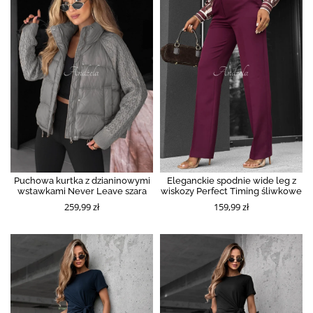
Puchowa kurtka z dzianinowymi
Eleganckie spodnie wide leg z
wstawkami Never Leave szara
wiskozy Perfect Timing śliwkowe
259,99 zł
159,99 zł