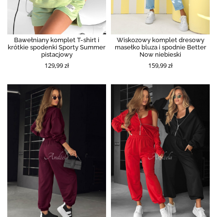
Bawełniany komplet T-shirt i
Wiskozowy komplet dresowy
krótkie spodenki Sporty Summer
masełko bluza i spodnie Better
pistacjowy
Now niebieski
129,99 zł
159,99 zł