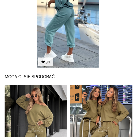
❤️ 71
MOGĄ CI SIĘ SPODOBAĆ