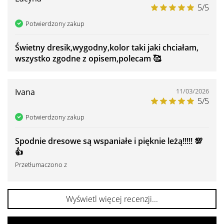
5/5
Potwierdzony zakup
Świetny dresik,wygodny,kolor taki jaki chciałam,
wszystko zgodne z opisem,polecam 🥰
Ivana
11/03/2026
5/5
Potwierdzony zakup
Spodnie dresowe są wspaniałe i pięknie leżą!!!!! 💯
👍 ️
Przetłumaczono z
Wyświetl więcej recenzji...