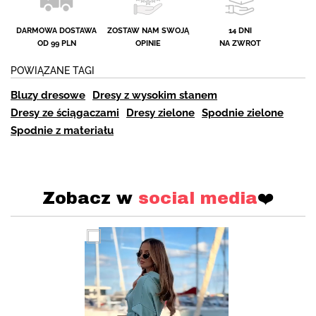
DARMOWA DOSTAWA
ZOSTAW NAM SWOJĄ
14 DNI
OD 99 PLN
OPINIE
NA ZWROT
POWIĄZANE TAGI
Bluzy dresowe
Dresy z wysokim stanem
Dresy ze ściągaczami
Dresy zielone
Spodnie zielone
Spodnie z materiału
Zobacz w
social media
❤️