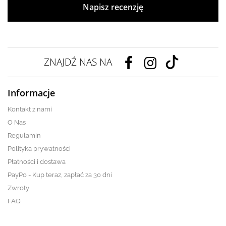
Napisz recenzję
ZNAJDŹ NAS NA
Informacje
Kontakt z nami
O Nas
Regulamin
Polityka prywatności
Płatności i dostawa
PayPo - Kup teraz, zapłać za 30 dni
Zwroty
FAQ