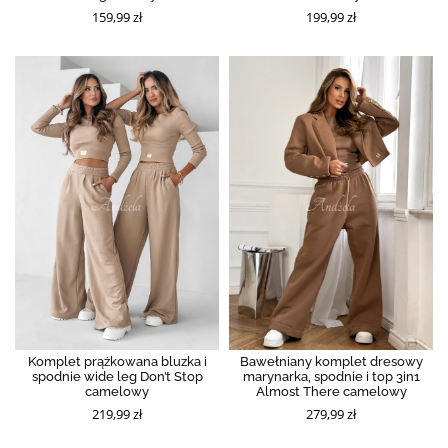
159,99 zł
199,99 zł
Komplet prążkowana bluzka i
Bawełniany komplet dresowy
spodnie wide leg Don’t Stop
marynarka, spodnie i top 3in1
camelowy
Almost There camelowy
219,99 zł
279,99 zł