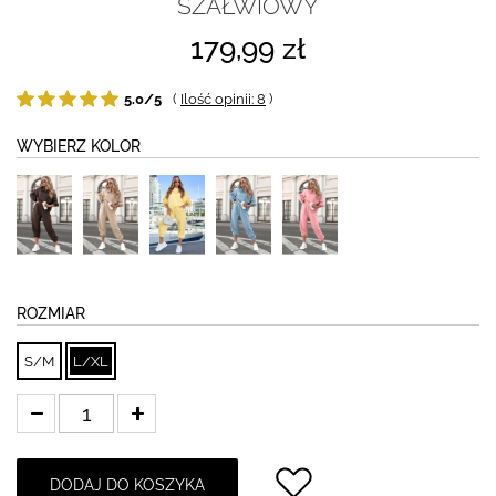
SZAŁWIOWY
179,99 zł
5.0/5
(
Ilość opinii: 8
)
WYBIERZ KOLOR
ROZMIAR
S/M
L/XL
DODAJ DO KOSZYKA