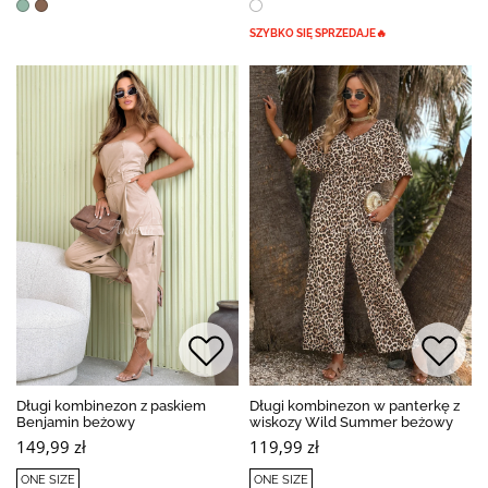
SZYBKO SIĘ SPRZEDAJE🔥
Długi kombinezon z paskiem
Długi kombinezon w panterkę z
Benjamin beżowy
wiskozy Wild Summer beżowy
149,99 zł
119,99 zł
ONE SIZE
ONE SIZE