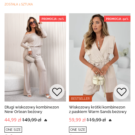
ZOSTAŁA 1 SZTUKA
PROMOCJA -70%
PROMOCJA -50%
BESTSELLER
Długi wiskozowy kombinezon
Wiskozowy krótki kombinezon
New Orlean beżowy
z paskiem Warm Sands beżowy
44,99 zł
149,99 zł
59,99 zł
119,99 zł
🔥
🔥
ONE SIZE
ONE SIZE