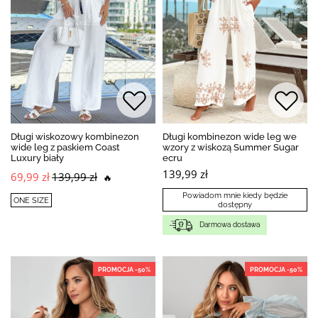
Długi wiskozowy kombinezon
Długi kombinezon wide leg we
wide leg z paskiem Coast
wzory z wiskozą Summer Sugar
Luxury biały
ecru
139,99 zł
69,99 zł
139,99 zł
🔥
Powiadom mnie kiedy będzie
ONE SIZE
dostępny
Darmowa dostawa
PROMOCJA -50%
PROMOCJA -50%