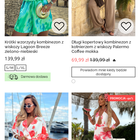
Krótki wzorzysty kombinezon z
Długi kopertowy kombinezon z
wiskozy Lagoon Breeze
kołnierzem z wiskozy Palermo
zielono-niebieski
Coffee mokka
139,99 zł
69,99 zł
139,99 zł
🔥
S/M
L/XL
Powiadom mnie kiedy będzie
dostępny
Darmowa dostawa
PROMOCJA -50%