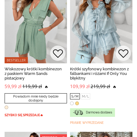
BESTSELLER
Wiskozowy krótki kombinezon
Krótki szyfonowy kombinezon z
z paskiem Warm Sands
falbankami i różami If Only You
pistacjowy
błękitny
59,99 zł
119,99 zł
109,99 zł
219,99 zł
🔥
🔥
Powiadom mnie kiedy będzie
S/M
M/L
dostępny
Darmowa dostawa
SZYBKO SIĘ SPRZEDAJE🔥
PRAWIE WYPRZEDANE