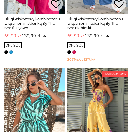
Długi wiskozowy kombinezon z
Długi wiskozowy kombinezon z
wiązaniem i falbanką By The
wiązaniem i falbanką By The
Sea fuksjowy
Sea niebieski
69,99 zł
139,99 zł
69,99 zł
139,99 zł
🔥
🔥
ONE SIZE
ONE SIZE
ZOSTAŁA 1 SZTUKA
PROMOCJA -50%