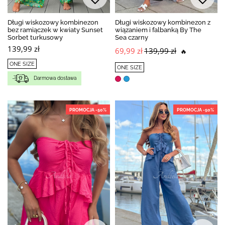
Długi wiskozowy kombinezon
Długi wiskozowy kombinezon z
bez ramiączek w kwiaty Sunset
wiązaniem i falbanką By The
Sorbet turkusowy
Sea czarny
139,99 zł
69,99 zł
139,99 zł
🔥
ONE SIZE
ONE SIZE
Darmowa dostawa
PROMOCJA -50%
PROMOCJA -50%