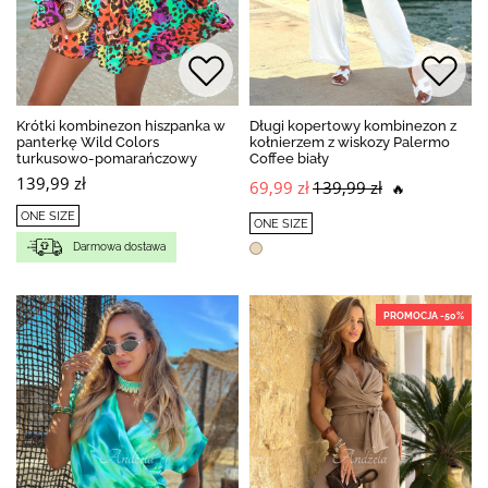
Krótki kombinezon hiszpanka w
Długi kopertowy kombinezon z
panterkę Wild Colors
kołnierzem z wiskozy Palermo
turkusowo-pomarańczowy
Coffee biały
139,99 zł
69,99 zł
139,99 zł
🔥
ONE SIZE
ONE SIZE
Darmowa dostawa
PROMOCJA -50%