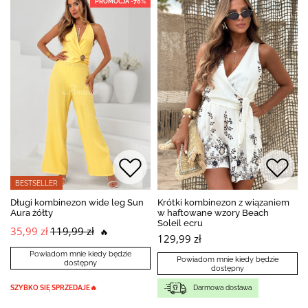
PROMOCJA -70%
BESTSELLER
Długi kombinezon wide leg Sun
Krótki kombinezon z wiązaniem
Aura żółty
w haftowane wzory Beach
Soleil ecru
35,99 zł
119,99 zł
🔥
129,99 zł
Powiadom mnie kiedy będzie
Powiadom mnie kiedy będzie
dostępny
dostępny
SZYBKO SIĘ SPRZEDAJE🔥
Darmowa dostawa