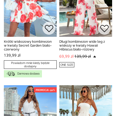
Krótki wiskozowy kombinezon
Długi kombinezon wide leg z
w kwiaty Secret Garden biało-
wiskozy w kwiaty Hawaii
czerwony
Hibiscus biało-różowy
139,99 zł
69,99 zł
139,99 zł
🔥
Powiadom mnie kiedy będzie
ONE SIZE
dostępny
Darmowa dostawa
PROMOCJA -50%