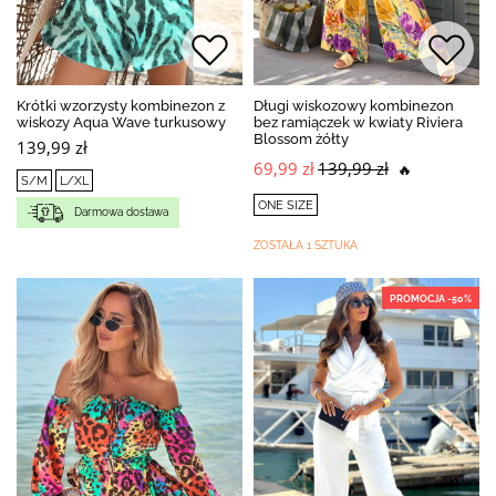
Krótki wzorzysty kombinezon z
Długi wiskozowy kombinezon
wiskozy Aqua Wave turkusowy
bez ramiączek w kwiaty Riviera
Blossom żółty
139,99 zł
69,99 zł
139,99 zł
🔥
S/M
L/XL
ONE SIZE
Darmowa dostawa
ZOSTAŁA 1 SZTUKA
PROMOCJA -50%