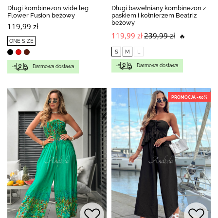
Długi kombinezon wide leg
Długi bawełniany kombinezon z
Flower Fusion beżowy
paskiem i kołnierzem Beatriz
beżowy
119,99 zł
119,99 zł
239,99 zł
🔥
ONE SIZE
S
M
L
Darmowa dostawa
Darmowa dostawa
PROMOCJA -50%