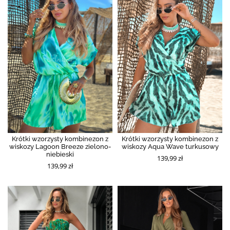
Krótki wzorzysty kombinezon z
Krótki wzorzysty kombinezon z
wiskozy Lagoon Breeze zielono-
wiskozy Aqua Wave turkusowy
niebieski
139,99 zł
139,99 zł