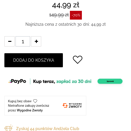
44,99 zł
149,99 zł
-70%
Najniższa cena z ostatnich 30 dni: 44,99 zł
DODAJ DO KOSZYKA
Zyskaj
44
punktów Andżela Club