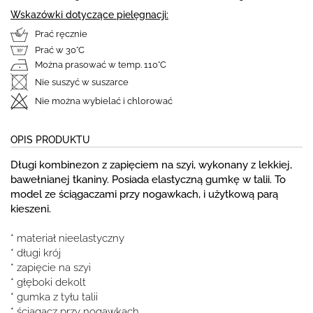
Wskazówki dotyczące pielęgnacji:
Prać ręcznie
Prać w 30°C
Można prasować w temp. 110°C
Nie suszyć w suszarce
Nie można wybielać i chlorować
OPIS PRODUKTU
Długi kombinezon z zapięciem na szyi, wykonany z lekkiej,
bawełnianej tkaniny. Posiada elastyczną gumkę w talii. To
model ze ściągaczami przy nogawkach, i użytkową parą
kieszeni.
* materiał nieelastyczny
* długi krój
* zapięcie na szyi
* głęboki dekolt
* gumka z tyłu talii
* ściągacz przy nogawkach