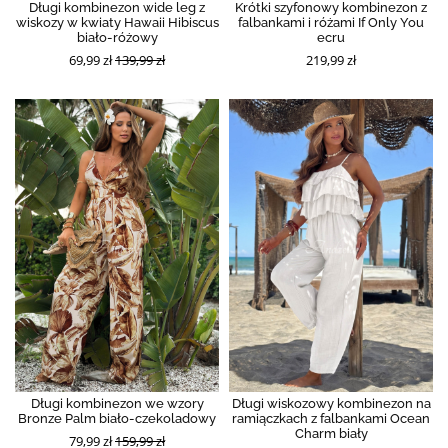
Długi kombinezon wide leg z
Krótki szyfonowy kombinezon z
wiskozy w kwiaty Hawaii Hibiscus
falbankami i różami If Only You
biało-różowy
ecru
69,99 zł
139,99 zł
219,99 zł
Długi kombinezon we wzory
Długi wiskozowy kombinezon na
Bronze Palm biało-czekoladowy
ramiączkach z falbankami Ocean
Charm biały
79,99 zł
159,99 zł