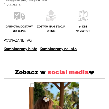
* kieszenie
DARMOWA DOSTAWA
ZOSTAW NAM SWOJĄ
14 DNI
OD 99 PLN
OPINIE
NA ZWROT
POWIĄZANE TAGI
Kombinezony białe
Kombinezony na lato
Zobacz w
social media
❤️