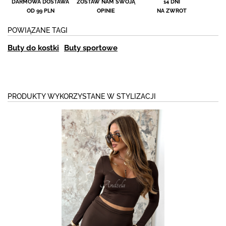
DARMOWA DOSTAWA
ZOSTAW NAM SWOJĄ
14 DNI
OD 99 PLN
OPINIE
NA ZWROT
POWIĄZANE TAGI
Buty do kostki
Buty sportowe
PRODUKTY WYKORZYSTANE W STYLIZACJI