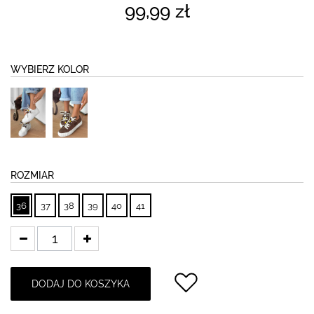
99,99 zł
WYBIERZ KOLOR
ROZMIAR
36
37
38
39
40
41
DODAJ DO KOSZYKA