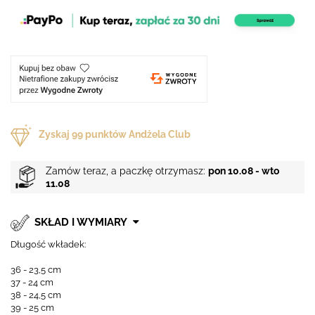
Zyskaj
99
punktów Andżela Club
Zamów teraz, a paczkę otrzymasz:
pon 10.08 - wto
11.08
SKŁAD I WYMIARY
Długość wkładek:
36 - 23,5 cm
37 - 24 cm
38 - 24,5 cm
39 - 25 cm