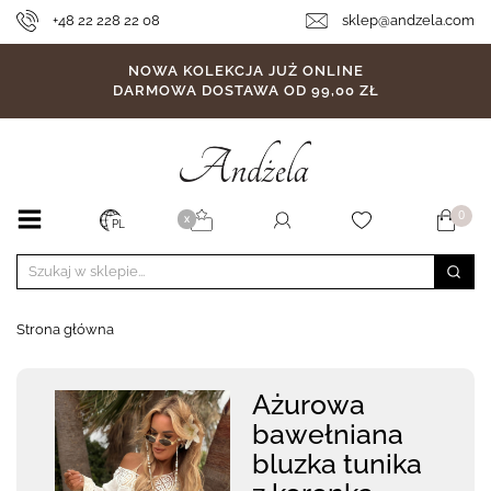
+48 22 228 22 08
sklep@andzela.com
NOWA KOLEKCJA JUŻ ONLINE
DARMOWA DOSTAWA OD 99,00 ZŁ
0
X
PL
Strona główna
Ażurowa
bawełniana
bluzka tunika