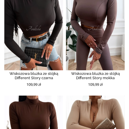
Wiskozowa bluzka ze stójką
Wiskozowa bluzka ze stójką
Different Story czarna
Different Story mokka
109,99 zł
109,99 zł