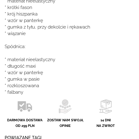
* materiał nieelastyczny
* krótki fason
* krój hiszpanka
* wzór w panterkę
* gumka z tyłu, przy dekolcie i rękawach
* wiązanie
Spódnica:
* materiał nieelastyczny
* długość maxi
* wzór w panterkę
* gumka w pasie
* rozkloszowana
* falbany
DARMOWA DOSTAWA
ZOSTAW NAM SWOJĄ
14 DNI
OD 299 PLN
OPINIE
NA ZWROT
POWIĄZANE TAGI