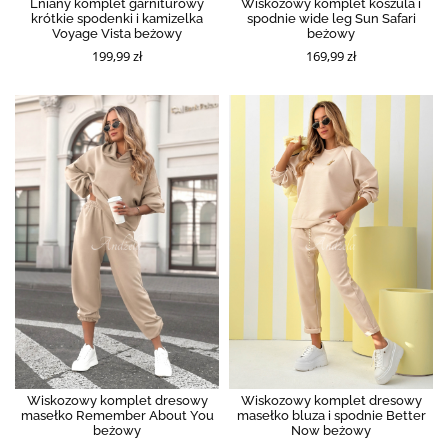
Lniany komplet garniturowy
Wiskozowy komplet koszula i
krótkie spodenki i kamizelka
spodnie wide leg Sun Safari
Voyage Vista beżowy
beżowy
199,99 zł
169,99 zł
Wiskozowy komplet dresowy
Wiskozowy komplet dresowy
masełko Remember About You
masełko bluza i spodnie Better
beżowy
Now beżowy