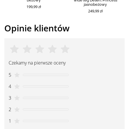
beżowy
wide leg Desert Princess
jasnobeżowy
199,99 zł
249,99 zł
Opinie klientów
Czekamy na pierwsze oceny
5
4
3
2
1