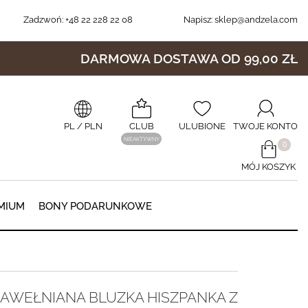
Zadzwoń:
+48 22 228 22 08
Napisz:
sklep@andzela.com
DARMOWA DOSTAWA OD 99,00 ZŁ
PL
/ PLN
CLUB
ULUBIONE
TWOJE KONTO
NIEAKTYWNY
​0
MÓJ KOSZYK
0
MIUM
BONY PODARUNKOWE
AWEŁNIANA BLUZKA HISZPANKA Z