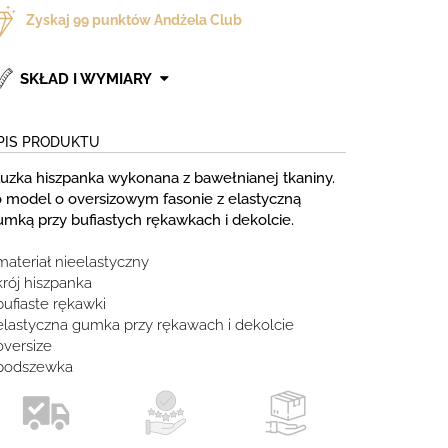
Zyskaj
99
punktów Andżela Club
SKŁAD I WYMIARY
PIS PRODUKTU
luzka hiszpanka wykonana z bawełnianej tkaniny.
o model o oversizowym fasonie z elastyczną
umką przy bufiastych rękawkach i dekolcie.
materiał nieelastyczny
krój hiszpanka
bufiaste rękawki
 elastyczna gumka przy rękawach i dekolcie
oversize
 podszewka