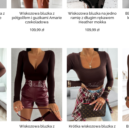
a z
Wiskozowa bluzka z
Wiskozowa bluzka na jedno
Bl
e
półgolfem i guzikami Amarie
ramię z długim rękawem
czekoladowa
Heather mokka
109,99 zł
109,99 zł
Wiskozowa bluzka z
Krótka wiskozowa bluzka z
B