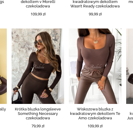
ngs
dekoltem v Morelli
kwadratowym dekoltem
mo
czekoladowa
Wasn’t Ready czekoladowa
109,99 zł
99,99 zł
ally
Krótka bluzka longsleeve
Wiskozowa bluzka z
Something Necessary
kwadratowym dekoltem Te
k
czekoladowa
Amo czekoladowa
Ju
79,99 zł
109,99 zł