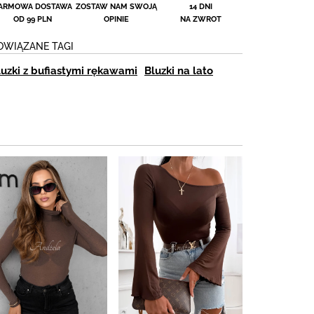
ARMOWA DOSTAWA
ZOSTAW NAM SWOJĄ
14 DNI
OD 99 PLN
OPINIE
NA ZWROT
OWIĄZANE TAGI
luzki z bufiastymi rękawami
Bluzki na lato