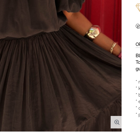
O
B
T
g
* 
* 
* 
*
* 
*