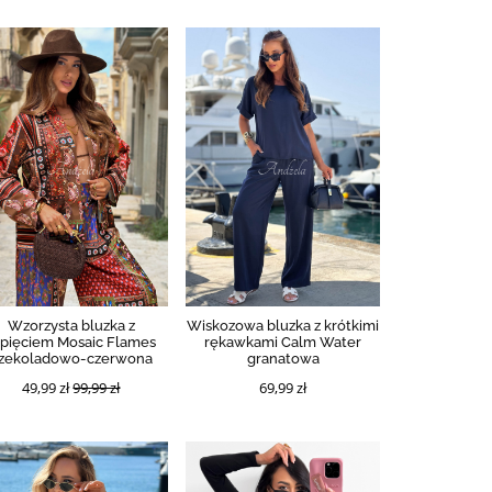
Wzorzysta bluzka z
Wiskozowa bluzka z krótkimi
apięciem Mosaic Flames
rękawkami Calm Water
zekoladowo-czerwona
granatowa
49,99 zł
99,99 zł
69,99 zł