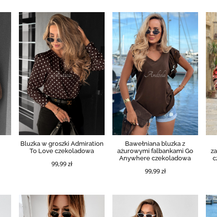
Bluzka w groszki Admiration
Bawełniana bluzka z
l
To Love czekoladowa
ażurowymi falbankami Go
z
Anywhere czekoladowa
c
99,99 zł
99,99 zł