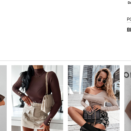
D
P
B