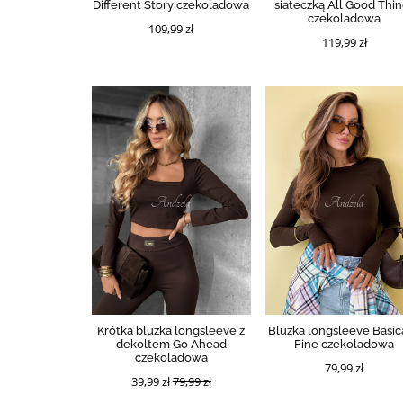
Different Story czekoladowa
siateczką All Good Thi
czekoladowa
109,99 zł
119,99 zł
Krótka bluzka longsleeve z
Bluzka longsleeve Basic
dekoltem Go Ahead
Fine czekoladowa
czekoladowa
79,99 zł
39,99 zł
79,99 zł