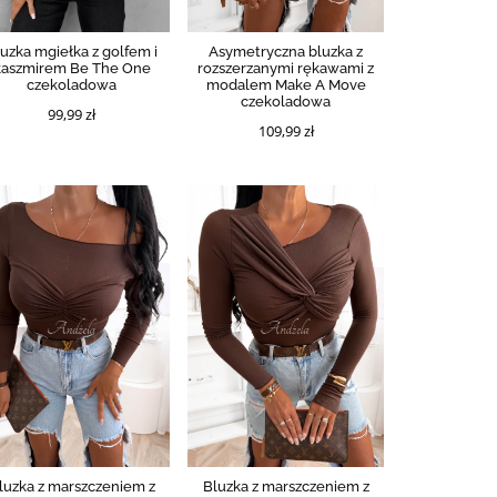
uzka mgiełka z golfem i
Asymetryczna bluzka z
kaszmirem Be The One
rozszerzanymi rękawami z
czekoladowa
modalem Make A Move
czekoladowa
99,99 zł
109,99 zł
luzka z marszczeniem z
Bluzka z marszczeniem z