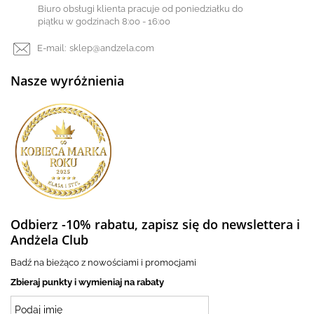
Biuro obsługi klienta pracuje od poniedziałku do
piątku w godzinach 8:00 - 16:00
E-mail:
sklep@andzela.com
Nasze wyróżnienia
Odbierz -10% rabatu, zapisz się do newslettera i
Andżela Club
Badź na bieżąco z nowościami i promocjami
Zbieraj punkty i wymieniaj na rabaty