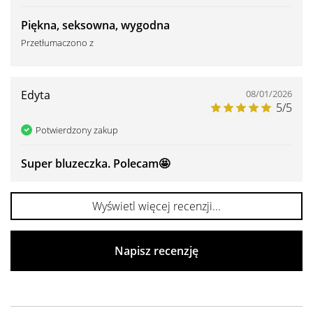
Piękna, seksowna, wygodna
Przetłumaczono z
Edyta
08/01/2026
5/5
Potwierdzony zakup
Super bluzeczka. Polecam🤩
Wyświetl więcej recenzji...
Napisz recenzję