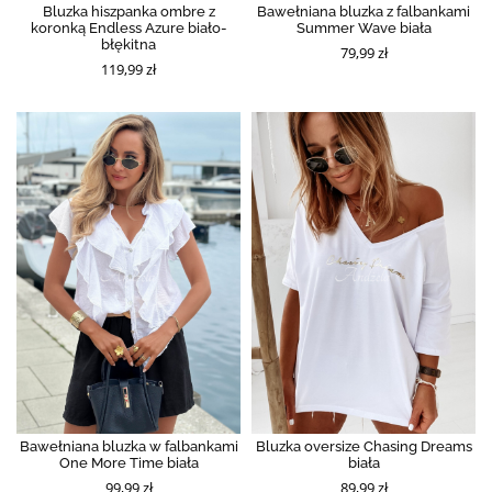
Bluzka hiszpanka ombre z
Bawełniana bluzka z falbankami
koronką Endless Azure biało-
Summer Wave biała
błękitna
79,99 zł
119,99 zł
Bawełniana bluzka w falbankami
Bluzka oversize Chasing Dreams
One More Time biała
biała
99,99 zł
89,99 zł