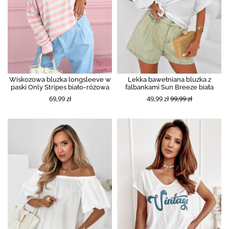
Wiskozowa bluzka longsleeve w
Lekka bawełniana bluzka z
paski Only Stripes biało-różowa
falbankami Sun Breeze biała
69,99 zł
49,99 zł
99,99 zł