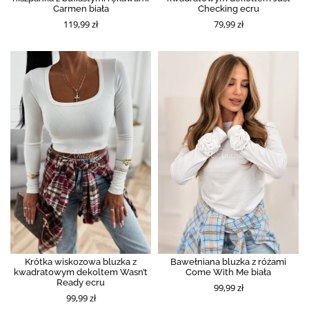
Carmen biała
Checking ecru
119,99 zł
79,99 zł
Krótka wiskozowa bluzka z
Bawełniana bluzka z różami
kwadratowym dekoltem Wasn’t
Come With Me biała
Ready ecru
99,99 zł
99,99 zł