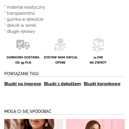
* materiał elastyczny
* transparentna
* gumka w dekolcie
* dekolt w serek
* długie rękawy
DARMOWA DOSTAWA
ZOSTAW NAM SWOJĄ
14 DNI
OD 99 PLN
OPINIE
NA ZWROT
POWIĄZANE TAGI
Bluzki na imprezę
Bluzki z dekoltem
Bluzki koronkowe
MOGĄ CI SIĘ SPODOBAĆ