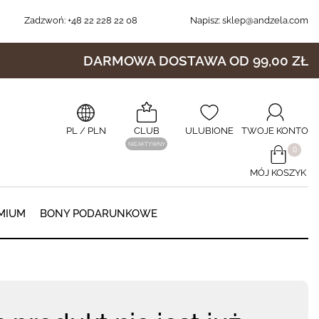
Zadzwoń:
+48 22 228 22 08
Napisz:
sklep@andzela.com
DARMOWA DOSTAWA OD 99,00 ZŁ
PL
/ PLN
CLUB
ULUBIONE
TWOJE KONTO
NIEAKTYWNY
​0
MÓJ KOSZYK
0
MIUM
BONY PODARUNKOWE