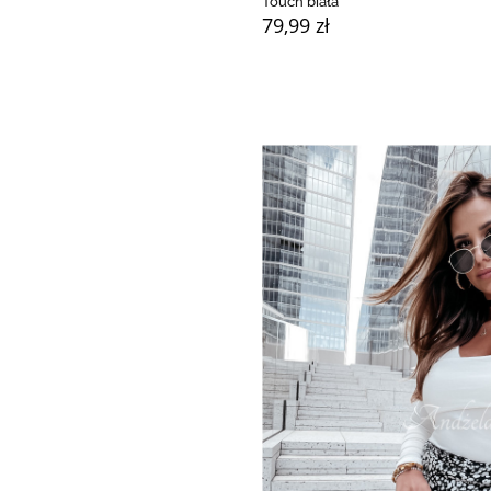
Touch biała
79,99 zł