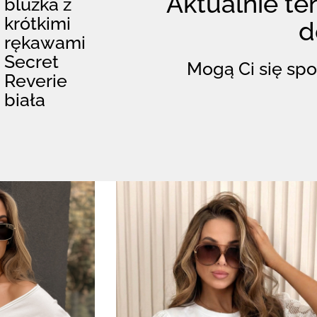
Aktualnie ten
bluzka z
krótkimi
d
rękawami
Secret
Mogą Ci się spo
Reverie
biała