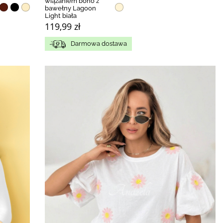
wiązaniem boho z
bawełny Lagoon
Light biała
119,99 zł
Darmowa dostawa