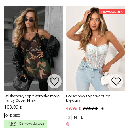
PROMOCJA -50%
Wiskozowy top z koronką moro
Gorsetowy top Sweet Me
Fancy Cover khaki
błękitny
109,99 zł
49,99 zł
99,99 zł
🔥
ONE SIZE
S
M
L
Darmowa dostawa