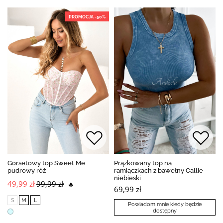
PROMOCJA -50%
Gorsetowy top Sweet Me
Prążkowany top na
pudrowy róż
ramiączkach z bawełny Callie
niebieski
49,99 zł
99,99 zł
🔥
69,99 zł
S
M
L
Powiadom mnie kiedy będzie
dostępny