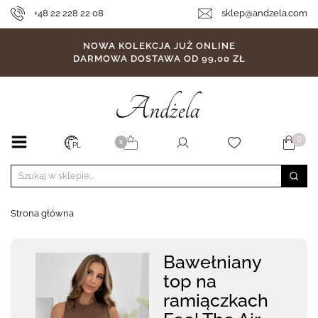
+48 22 228 22 08
sklep@andzela.com
NOWA KOLEKCJA JUŻ ONLINE
DARMOWA DOSTAWA OD 99,00 ZŁ
0
X
PL
Strona główna
Bawełniany
top na
ramiączkach