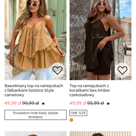
Bawełniany top na ramiączkach
Top na ramiączkach z
z falbankami Solstice Style
koralikami Sea Amber
camelowy
czekoladowy
49,99 zł
99,99 zł
49,99 zł
99,99 zł
🔥
🔥
Powiadom mnie kiedy będzie
ONE SIZE
dostępny