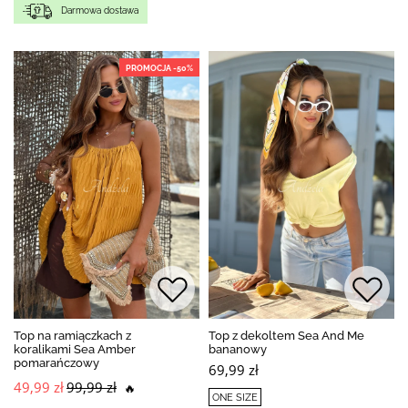
Darmowa dostawa
PROMOCJA -50%
Top na ramiączkach z
Top z dekoltem Sea And Me
koralikami Sea Amber
bananowy
pomarańczowy
69,99 zł
49,99 zł
99,99 zł
🔥
ONE SIZE