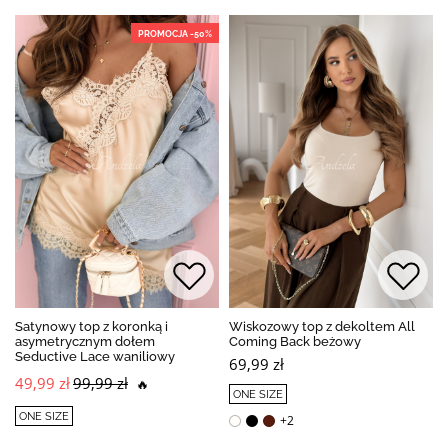
PROMOCJA -50%
Satynowy top z koronką i
Wiskozowy top z dekoltem All
asymetrycznym dołem
Coming Back beżowy
Seductive Lace waniliowy
69,99 zł
49,99 zł
99,99 zł
🔥
ONE SIZE
ONE SIZE
+2