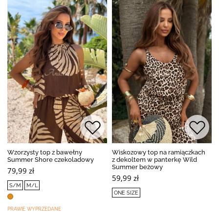
Wzorzysty top z bawełny
Wiskozowy top na ramiączkach
Summer Shore czekoladowy
z dekoltem w panterkę Wild
Summer beżowy
79,99 zł
59,99 zł
S/M
M/L
ONE SIZE
PRAWIE WYPRZEDANE