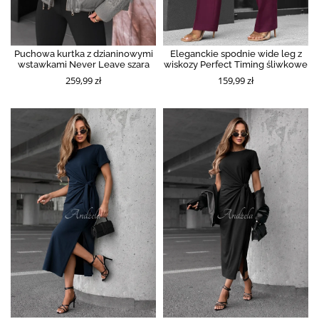
Puchowa kurtka z dzianinowymi
Eleganckie spodnie wide leg z
wstawkami Never Leave szara
wiskozy Perfect Timing śliwkowe
259,99 zł
159,99 zł