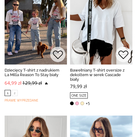
Dziecięcy T-shirt z nadrukiem
Bawełniany T-shirt oversize z
La Milla Reason To Stay biały
dekoltem w serek Cascade
biały
64,99 zł
129,99 zł
🔥
79,99 zł
1
2
ONE SIZE
PRAWIE WYPRZEDANE
+5