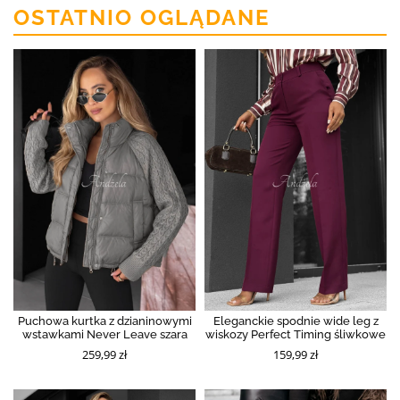
OSTATNIO OGLĄDANE
Puchowa kurtka z dzianinowymi
Eleganckie spodnie wide leg z
wstawkami Never Leave szara
wiskozy Perfect Timing śliwkowe
259,99 zł
159,99 zł