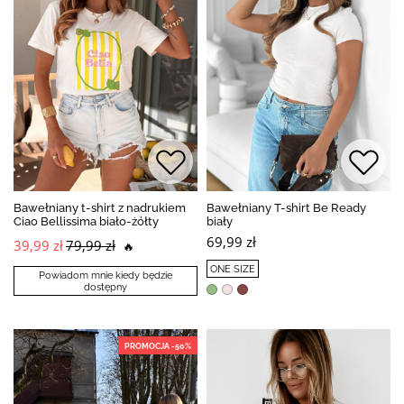
Bawełniany t-shirt z nadrukiem
Bawełniany T-shirt Be Ready
Ciao Bellissima biało-żółty
biały
69,99 zł
39,99 zł
79,99 zł
🔥
ONE SIZE
Powiadom mnie kiedy będzie
dostępny
PROMOCJA -50%