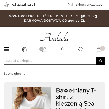
+48 22 228 22 08
sklep@andzela.com
0
1
58
40
NOWA KOLEKCJA JUŻ ZA...
D:
H:
M:
S:
DARMOWA DOSTAWA OD 299,00 ZŁ
0
X
PL
Strona główna
Bawełniany T-
shirt z
kieszenią Sea