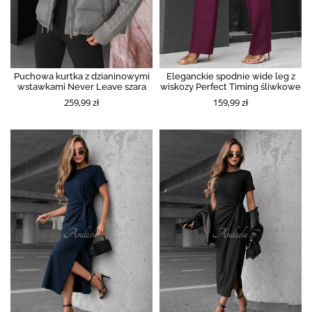
Puchowa kurtka z dzianinowymi
Eleganckie spodnie wide leg z
wstawkami Never Leave szara
wiskozy Perfect Timing śliwkowe
259,99 zł
159,99 zł