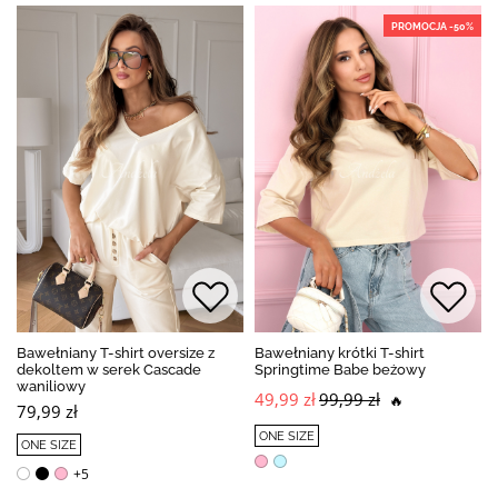
PROMOCJA -50%
Bawełniany T-shirt oversize z
Bawełniany krótki T-shirt
dekoltem w serek Cascade
Springtime Babe beżowy
waniliowy
49,99 zł
99,99 zł
🔥
79,99 zł
ONE SIZE
ONE SIZE
+5