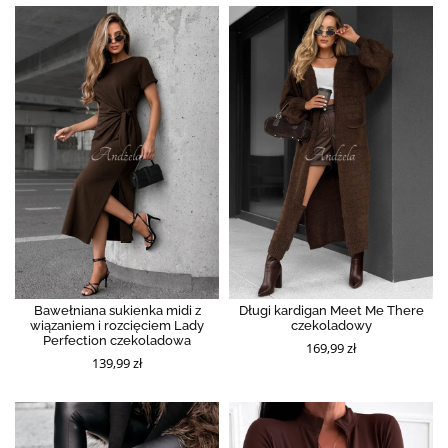
Bawełniana sukienka midi z
Długi kardigan Meet Me There
wiązaniem i rozcięciem Lady
czekoladowy
Perfection czekoladowa
169,99 zł
139,99 zł