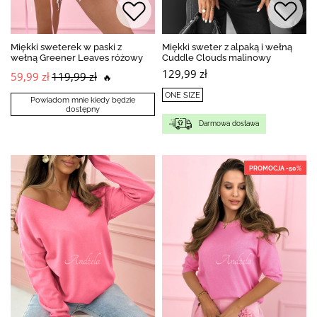
Miękki sweterek w paski z
Miękki sweter z alpaką i wełną
wełną Greener Leaves różowy
Cuddle Clouds malinowy
129,99 zł
59,99 zł
119,99 zł
🔥
ONE SIZE
Powiadom mnie kiedy będzie
dostępny
Darmowa dostawa
PROMOCJA -50%