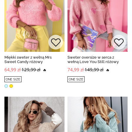
Miękki sweter z wełną Mrs
Sweter oversize w serca z
Sweet Candy różowy
wełną Love You Still różowy
64,99 zł
129,99 zł
74,99 zł
149,99 zł
🔥
🔥
ONE SIZE
ONE SIZE