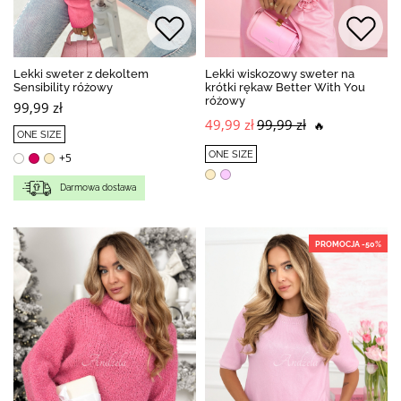
Lekki sweter z dekoltem
Lekki wiskozowy sweter na
Sensibility różowy
krótki rękaw Better With You
różowy
99,99 zł
49,99 zł
99,99 zł
🔥
ONE SIZE
ONE SIZE
+5
Darmowa dostawa
PROMOCJA -50%