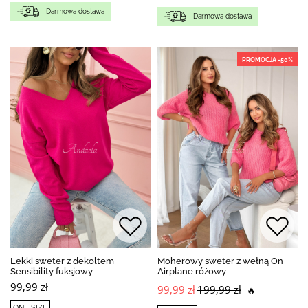
Darmowa dostawa
Darmowa dostawa
PROMOCJA -50%
Lekki sweter z dekoltem
Moherowy sweter z wełną On
Sensibility fuksjowy
Airplane różowy
99,99 zł
99,99 zł
199,99 zł
🔥
ONE SIZE