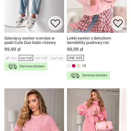
Dziecięcy sweter oversize w
Lekki sweter z dekoltem
paski Cute Duo biało-różowy
Sensibility pudrowy róż
99,99 zł
99,99 zł
98/104
110/116
122/128
134/140
ONE SIZE
+5
Darmowa dostawa
Darmowa dostawa