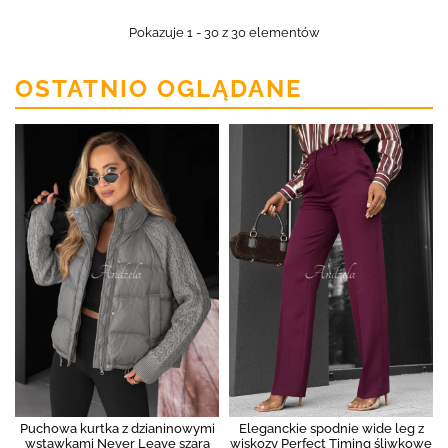
Pokazuje 1 - 30 z 30 elementów
OSTATNIO OGLĄDANE
Puchowa kurtka z dzianinowymi
Eleganckie spodnie wide leg z
wstawkami Never Leave szara
wiskozy Perfect Timing śliwkowe