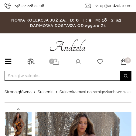
+48 22 228 22 08
sklep@andzela.com
0
9
18
49
NOWA KOLEKCJA JUŻ ZA...
D:
H:
M:
S:
DARMOWA DOSTAWA OD 299,00 ZŁ
0
X
PL
Strona główna
Sukienki
Sukienka maxi na ramiączkach we wzory