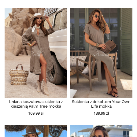
Lniana koszulowa sukienka z
Sukienka z dekoltem Your Own
kieszenią Palm Tree mokka
Life mokka
169,99 zł
139,99 zł