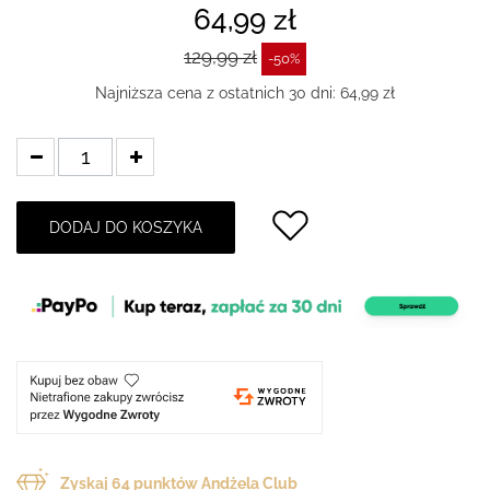
64,99 zł
129,99 zł
-50%
Najniższa cena z ostatnich 30 dni: 64,99 zł
DODAJ DO KOSZYKA
Zyskaj
64
punktów Andżela Club