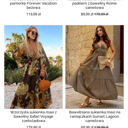
panterkę Forever Vacation
paskiem z bawełny Rome
beżowa
camelowa
119,99 zł
89,99 zł
179,99 zł
Wzorzysta sukienka maxi z
Bawełniana sukienka maxi na
bawełny Safari Voyage
ramiączkach Sunset Lagoon
czekoladowa
camelowa
179,99 zł
69,99 zł
139,99 zł