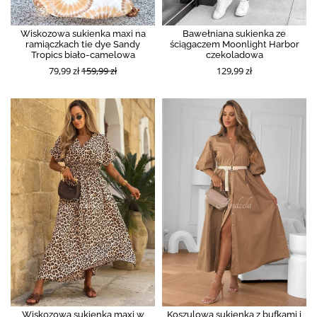
Wiskozowa sukienka maxi na
Bawełniana sukienka ze
ramiączkach tie dye Sandy
ściągaczem Moonlight Harbor
Tropics biało-camelowa
czekoladowa
79,99 zł
159,99 zł
129,99 zł
Wiskozowa sukienka maxi w
Koszulowa sukienka z bufkami i