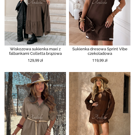
Wiskozowa sukienka maxi z
Sukienka dresowa Sprint Vibe
falbankami Colletta brązowa
czekoladowa
129,99 zł
119,99 zł