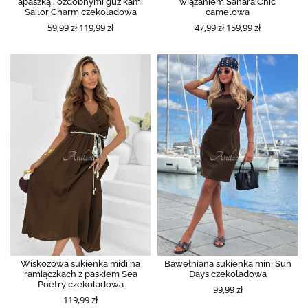
apaszką i ozdobnymi guzikami
wiązaniem Sahara Chic
Sailor Charm czekoladowa
camelowa
59,99 zł
119,99 zł
47,99 zł
159,99 zł
Wiskozowa sukienka midi na
Bawełniana sukienka mini Sun
ramiączkach z paskiem Sea
Days czekoladowa
Poetry czekoladowa
99,99 zł
119,99 zł