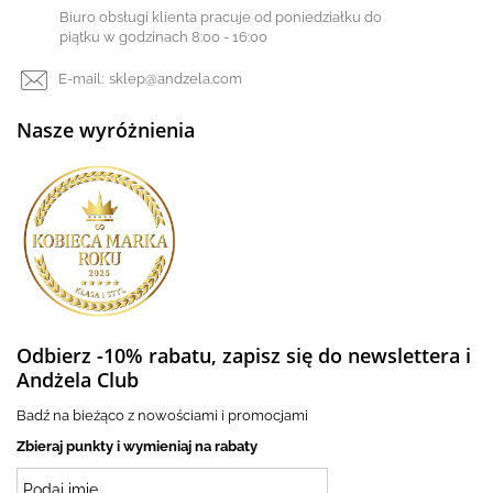
Biuro obsługi klienta pracuje od poniedziałku do
piątku w godzinach 8:00 - 16:00
E-mail:
sklep@andzela.com
Nasze wyróżnienia
Odbierz -10% rabatu, zapisz się do newslettera i
Andżela Club
Badź na bieżąco z nowościami i promocjami
Zbieraj punkty i wymieniaj na rabaty