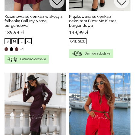
Koszulowa sukienka z wiskozy z
Prążkowana sukienka z
falbanką Call My Name
dekoltem Blow Me Kisses
burgundowa
burgundowa
189,99 zł
149,99 zł
S
M
L
XL
ONE SIZE
+1
Darmowa dostawa
Darmowa dostawa