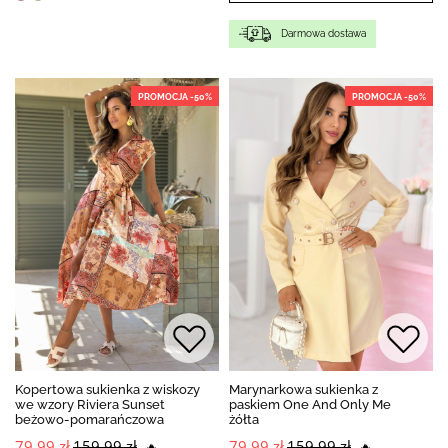
Darmowa dostawa
PROMOCJA -50%
PROMOCJA -50%
Kopertowa sukienka z wiskozy
Marynarkowa sukienka z
we wzory Riviera Sunset
paskiem One And Only Me
beżowo-pomarańczowa
żółta
79,99 zł
159,99 zł
79,99 zł
159,99 zł
🔥
🔥