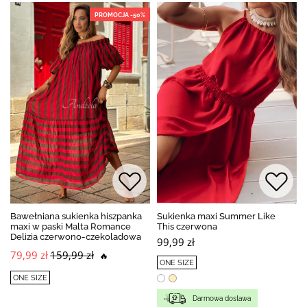
PROMOCJA -50%
BESTSELLER
Bawełniana sukienka hiszpanka
Sukienka maxi Summer Like
maxi w paski Malta Romance
This czerwona
Delizia czerwono-czekoladowa
99,99 zł
79,99 zł
159,99 zł
🔥
ONE SIZE
ONE SIZE
Darmowa dostawa