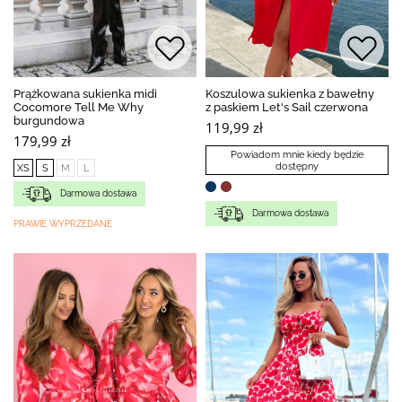
Prążkowana sukienka midi
Koszulowa sukienka z bawełny
Cocomore Tell Me Why
z paskiem Let's Sail czerwona
burgundowa
119,99 zł
179,99 zł
Powiadom mnie kiedy będzie
dostępny
XS
S
M
L
Darmowa dostawa
Darmowa dostawa
PRAWIE WYPRZEDANE