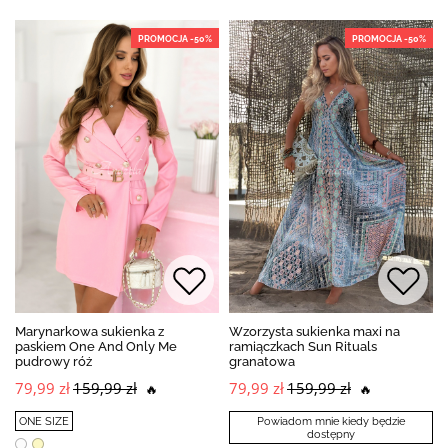
PROMOCJA -50%
PROMOCJA -50%
Marynarkowa sukienka z
Wzorzysta sukienka maxi na
paskiem One And Only Me
ramiączkach Sun Rituals
pudrowy róż
granatowa
79,99 zł
159,99 zł
79,99 zł
159,99 zł
🔥
🔥
ONE SIZE
Powiadom mnie kiedy będzie
dostępny