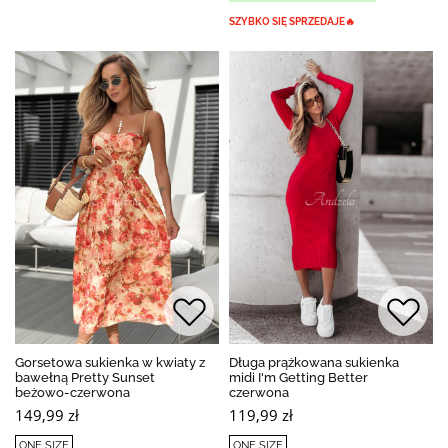
SZYBKO SIĘ SPRZEDAJE🔥
Gorsetowa sukienka w kwiaty z
Długa prążkowana sukienka
bawełną Pretty Sunset
midi I'm Getting Better
beżowo-czerwona
czerwona
149,99 zł
119,99 zł
ONE SIZE
ONE SIZE