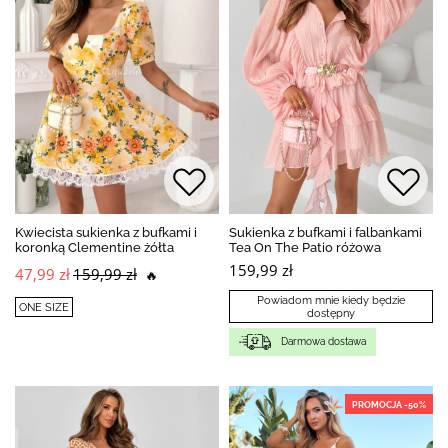
Kwiecista sukienka z bufkami i
Sukienka z bufkami i falbankami
koronką Clementine żółta
Tea On The Patio różowa
159,99 zł
47,99 zł
159,99 zł
🔥
Powiadom mnie kiedy będzie
ONE SIZE
dostępny
Darmowa dostawa
PROMOCJA -50%