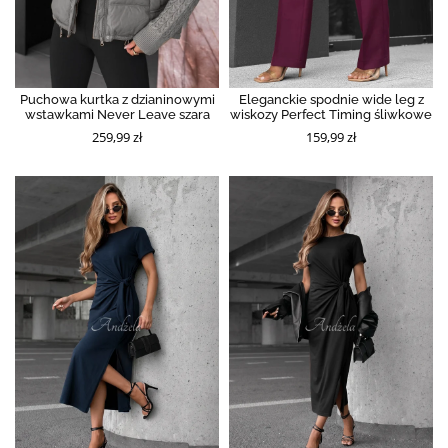
Puchowa kurtka z dzianinowymi
Eleganckie spodnie wide leg z
wstawkami Never Leave szara
wiskozy Perfect Timing śliwkowe
259,99 zł
159,99 zł