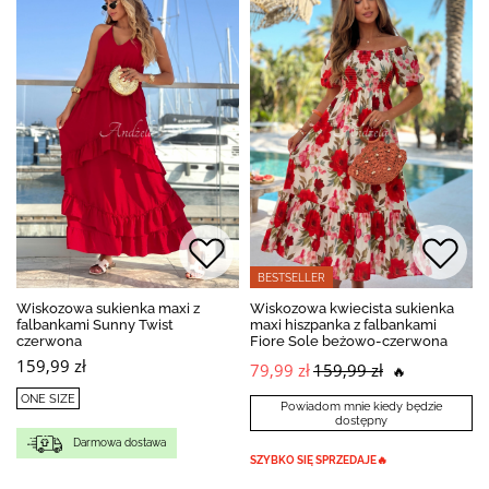
BESTSELLER
Wiskozowa sukienka maxi z
Wiskozowa kwiecista sukienka
falbankami Sunny Twist
maxi hiszpanka z falbankami
czerwona
Fiore Sole beżowo-czerwona
159,99 zł
79,99 zł
159,99 zł
🔥
ONE SIZE
Powiadom mnie kiedy będzie
dostępny
Darmowa dostawa
SZYBKO SIĘ SPRZEDAJE🔥