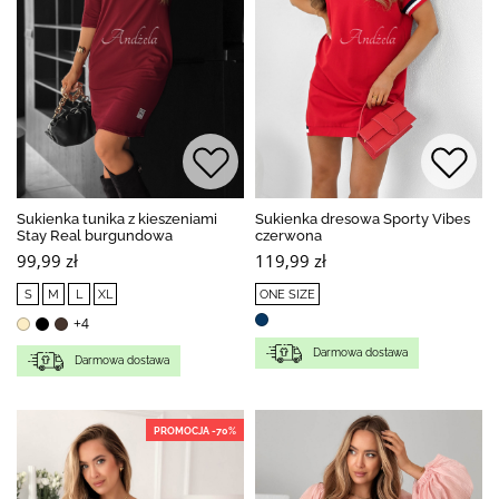
Sukienka tunika z kieszeniami
Sukienka dresowa Sporty Vibes
Stay Real burgundowa
czerwona
99,99 zł
119,99 zł
S
M
L
XL
ONE SIZE
+4
Darmowa dostawa
Darmowa dostawa
PROMOCJA -70%