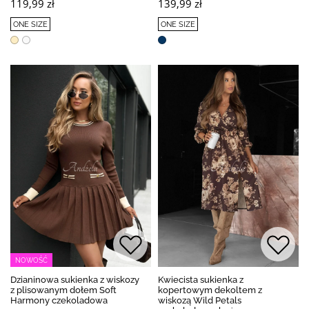
119,99 zł
139,99 zł
ONE SIZE
ONE SIZE
NOWOŚĆ
Dzianinowa sukienka z wiskozy
Kwiecista sukienka z
z plisowanym dołem Soft
kopertowym dekoltem z
Harmony czekoladowa
wiskozą Wild Petals