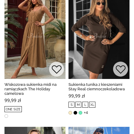
Wiskozowa sukienka midi na
Sukienka tunika z kieszeniami
ramiączkach The Holiday
Stay Real ciemnoczekoladowa
camelowa
99,99 zł
99,99 zł
S
M
L
XL
ONE SIZE
+4