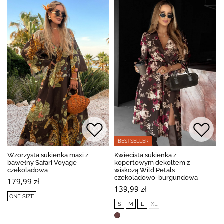
BESTSELLER
Wzorzysta sukienka maxi z
Kwiecista sukienka z
bawełny Safari Voyage
kopertowym dekoltem z
czekoladowa
wiskozą Wild Petals
czekoladowo-burgundowa
179,99 zł
139,99 zł
ONE SIZE
S
M
L
XL