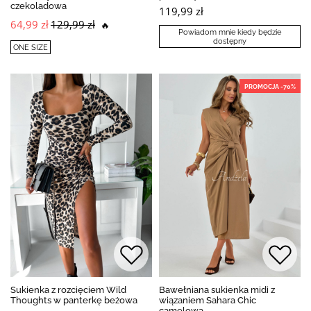
czekoladowa
119,99 zł
64,99 zł
129,99 zł
🔥
Powiadom mnie kiedy będzie
dostępny
ONE SIZE
PROMOCJA -70%
Sukienka z rozcięciem Wild
Bawełniana sukienka midi z
Thoughts w panterkę beżowa
wiązaniem Sahara Chic
camelowa