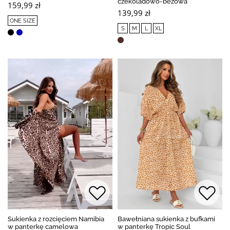
czekoladowo-beżowa
159,99 zł
139,99 zł
ONE SIZE
S
M
L
XL
Sukienka z rozcięciem Namibia
Bawełniana sukienka z bufkami
w panterkę camelowa
w panterkę Tropic Soul