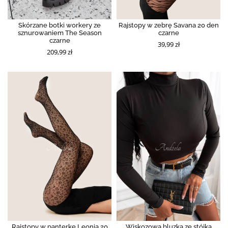
Skórzane botki workery ze
Rajstopy w zebrę Savana 20 den
sznurowaniem The Season
czarne
czarne
39,99 zł
209,99 zł
Rajstopy w panterkę Leonia 20
Wiskozowa bluzka ze stójką