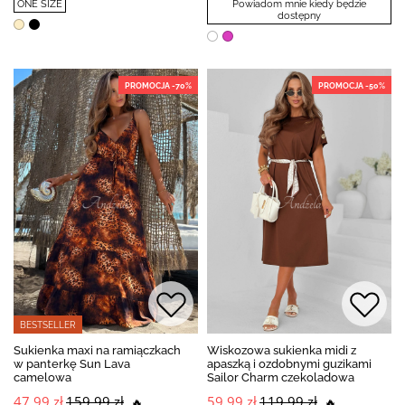
ONE SIZE
Powiadom mnie kiedy będzie
dostępny
PROMOCJA -70%
PROMOCJA -50%
BESTSELLER
Sukienka maxi na ramiączkach
Wiskozowa sukienka midi z
w panterkę Sun Lava
apaszką i ozdobnymi guzikami
camelowa
Sailor Charm czekoladowa
47,99 zł
159,99 zł
59,99 zł
119,99 zł
🔥
🔥