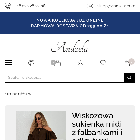
+48 22 228 22 08
sklep@andzela.com
NOWA KOLEKCJA JUŻ ONLINE
DARMOWA DOSTAWA OD 299,00 ZŁ
0
X
PL
Strona główna
Wiskozowa
sukienka midi
z falbankami i