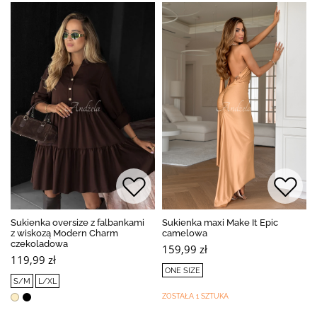
Sukienka oversize z falbankami
Sukienka maxi Make It Epic
z wiskozą Modern Charm
camelowa
czekoladowa
159,99 zł
119,99 zł
ONE SIZE
S/M
L/XL
ZOSTAŁA 1 SZTUKA