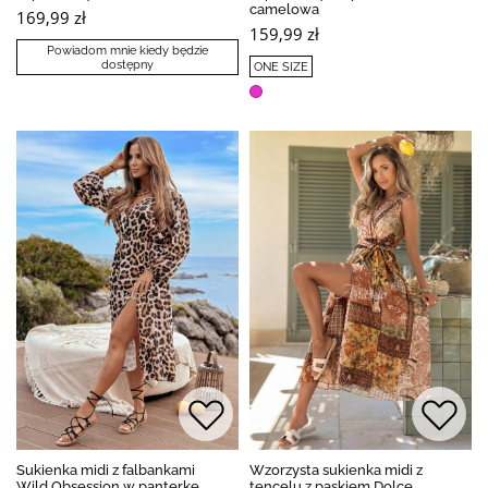
camelowa
169,99 zł
159,99 zł
Powiadom mnie kiedy będzie
dostępny
ONE SIZE
Sukienka midi z falbankami
Wzorzysta sukienka midi z
Wild Obsession w panterkę
tencelu z paskiem Dolce