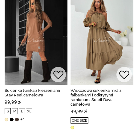
Sukienka tunika z kieszeniami
Wiskozowa sukienka midi z
Stay Real camelowa
falbankami i odkrytymi
ramionami Soleil Days
99,99 zł
camelowa
99,99 zł
S
M
L
XL
+4
ONE SIZE