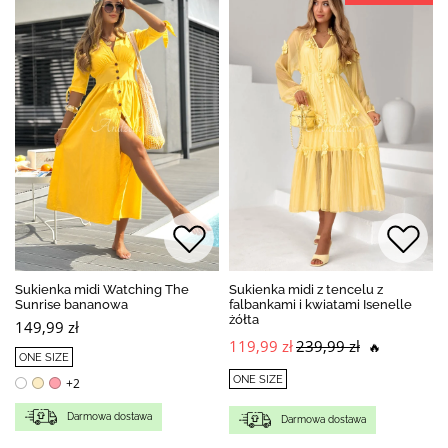
Sukienka midi Watching The
Sukienka midi z tencelu z
Sunrise bananowa
falbankami i kwiatami Isenelle
żółta
149,99 zł
119,99 zł
239,99 zł
🔥
ONE SIZE
ONE SIZE
+2
Darmowa dostawa
Darmowa dostawa