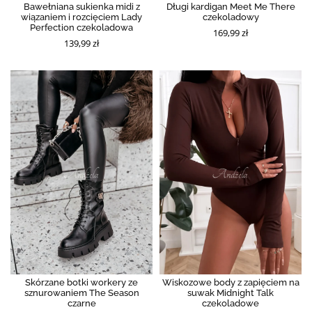
Bawełniana sukienka midi z
Długi kardigan Meet Me There
wiązaniem i rozcięciem Lady
czekoladowy
Perfection czekoladowa
169,99 zł
139,99 zł
Skórzane botki workery ze
Wiskozowe body z zapięciem na
sznurowaniem The Season
suwak Midnight Talk
czarne
czekoladowe