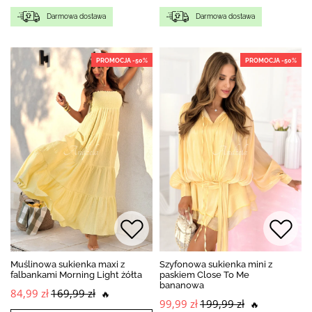
Darmowa dostawa
Darmowa dostawa
PROMOCJA -50%
PROMOCJA -50%
Muślinowa sukienka maxi z
Szyfonowa sukienka mini z
falbankami Morning Light żółta
paskiem Close To Me
bananowa
84,99 zł
169,99 zł
🔥
99,99 zł
199,99 zł
🔥