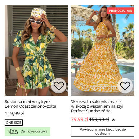
PROMOCJA -50%
Sukienka mini w cytrynki
Wzorzysta sukienka maxi z
Lemon Coast zielono-żółta
wiskozą z wiązaniem na szyi
Perfect Sunrise żółta
119,99 zł
79,99 zł
159,99 zł
🔥
ONE SIZE
Powiadom mnie kiedy będzie
Darmowa dostawa
dostępny