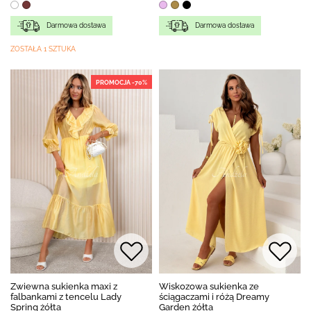
Darmowa dostawa
Darmowa dostawa
ZOSTAŁA 1 SZTUKA
PROMOCJA -70%
Zwiewna sukienka maxi z
Wiskozowa sukienka ze
falbankami z tencelu Lady
ściągaczami i różą Dreamy
Spring żółta
Garden żółta