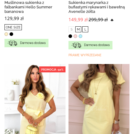
Muślinowa sukienka z
Sukienka marynarka z
falbankami Hello Summer
bufiastymi rękawami i bawełną
bananowa
Avenelle żółta
129,99 zł
149,99 zł
299,99 zł
🔥
ONE SIZE
S
M
L
Darmowa dostawa
Darmowa dostawa
PRAWIE WYPRZEDANE
PROMOCJA -50%