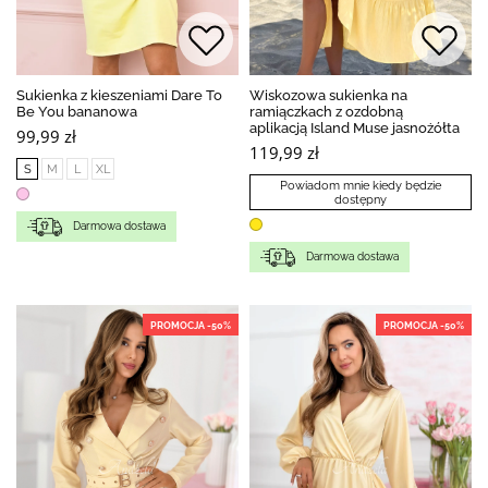
Sukienka z kieszeniami Dare To
Wiskozowa sukienka na
Be You bananowa
ramiączkach z ozdobną
aplikacją Island Muse jasnożółta
99,99 zł
119,99 zł
S
M
L
XL
Powiadom mnie kiedy będzie
dostępny
Darmowa dostawa
Darmowa dostawa
PROMOCJA -50%
PROMOCJA -50%