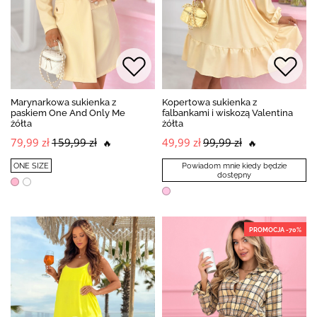
Marynarkowa sukienka z
Kopertowa sukienka z
paskiem One And Only Me
falbankami i wiskozą Valentina
żółta
żółta
79,99 zł
159,99 zł
49,99 zł
99,99 zł
🔥
🔥
ONE SIZE
Powiadom mnie kiedy będzie
dostępny
PROMOCJA -70%