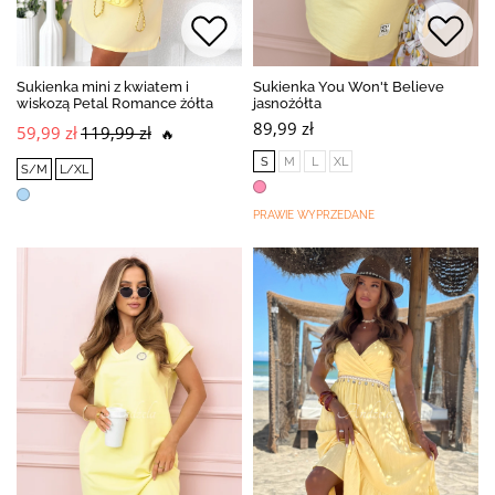
Sukienka mini z kwiatem i
Sukienka You Won't Believe
wiskozą Petal Romance żółta
jasnożółta
89,99 zł
59,99 zł
119,99 zł
🔥
S
M
L
XL
S/M
L/XL
PRAWIE WYPRZEDANE