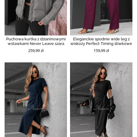
Puchowa kurtka z dzianinowymi
Eleganckie spodnie wide leg z
wstawkami Never Leave szara
wiskozy Perfect Timing śliwkowe
259,99 zł
159,99 zł