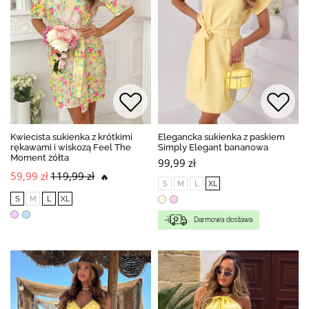
Kwiecista sukienka z krótkimi
Elegancka sukienka z paskiem
rękawami i wiskozą Feel The
Simply Elegant bananowa
Moment żółta
99,99 zł
59,99 zł
119,99 zł
🔥
S
M
L
XL
S
M
L
XL
Darmowa dostawa