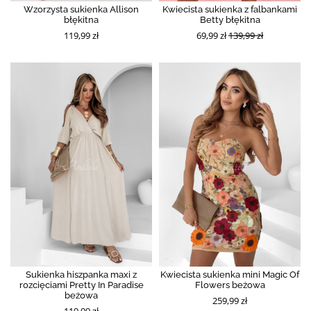
Wzorzysta sukienka Allison
Kwiecista sukienka z falbankami
błękitna
Betty błękitna
119,99 zł
69,99 zł
139,99 zł
Sukienka hiszpanka maxi z
Kwiecista sukienka mini Magic Of
rozcięciami Pretty In Paradise
Flowers beżowa
beżowa
259,99 zł
119,99 zł