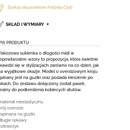
Zyskaj
169
punktów Andżela Club
SKŁAD I WYMIARY
PIS PRODUKTU
iskozowa sukienka o długości midi w
iepowtarzalne wzory to propozycja, która świetnie
rawdzi się w stylizacjach zarówno na co dzień, jak
 na wyjątkowe okazje. Model o oversizowym kroju
pinany jest na guziki oraz posiada kieszenie po
okach. Do zestawu dołączony został pasek,
dealny do podkreślenia kobiecych atutów.
materiał nieelastyczny
krój oversize
zapinana na guziki
 długie rękawy
kołnierzyk