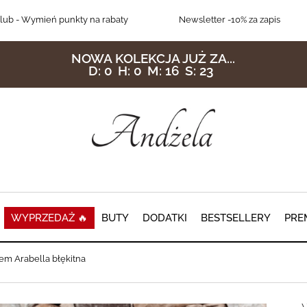
lub
- Wymień punkty na rabaty
Newsletter
-10% za zapis
NOWA KOLEKCJA JUŻ ZA...
D:
0
H:
0
M:
16
S:
22
WYPRZEDAŻ 🔥
BUTY
DODATKI
BESTSELLERY
PRE
em Arabella błękitna