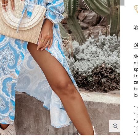
O
W
n
sp
i
za
b
i
* 
* 
* 
*
* 