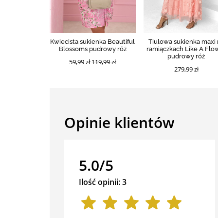
Kwiecista sukienka Beautiful
Tiulowa sukienka maxi 
Blossoms pudrowy róż
ramiączkach Like A Flo
pudrowy róż
59,99 zł
119,99 zł
279,99 zł
Opinie klientów
5.0/5
Ilość opinii: 3