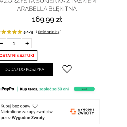
WZORZYSTA SUKIENKA Z PASKIEM
ARABELLA BŁĘKITNA
169,99 zł
5.0/5
(
Ilość opinii: 3
)
OSTATNIE SZTUKI
DODAJ DO KOSZYKA