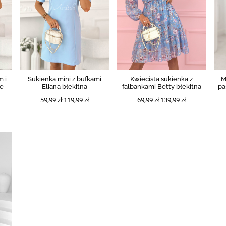
m i
Sukienka mini z bufkami
Kwiecista sukienka z
M
ce
Eliana błękitna
falbankami Betty błękitna
pa
59,99 zł
119,99 zł
69,99 zł
139,99 zł