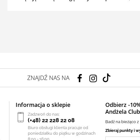
ZNAJDŹ NAS NA
Informacja o sklepie
Odbierz -10%
Andżela Club
Zadzwoń do nas:
(+48) 22 228 22 08
Badź na bieżąco z
Biuro obsługi klienta pracuje od
Zbieraj punkty i w
poniedziałku do piątku w godzinach
8:00 - 16:00
e