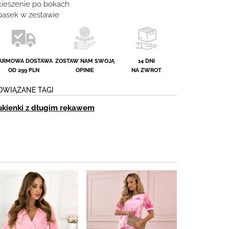
 kieszenie po bokach
 pasek w zestawie
ARMOWA DOSTAWA
ZOSTAW NAM SWOJĄ
14 DNI
OD 299 PLN
OPINIE
NA ZWROT
OWIĄZANE TAGI
ukienki z długim rękawem