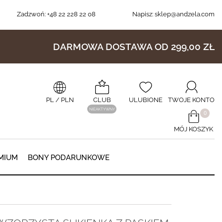
Zadzwoń:
+48 22 228 22 08
Napisz:
sklep@andzela.com
DARMOWA DOSTAWA OD 299,00 ZŁ
PL
/ PLN
CLUB
ULUBIONE
TWOJE KONTO
NIEAKTYWNY
​0
MÓJ KOSZYK
0
MIUM
BONY PODARUNKOWE