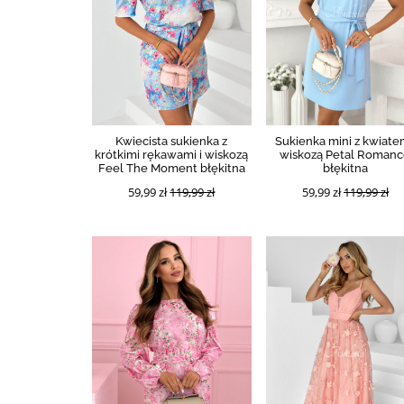
Kwiecista sukienka z
Sukienka mini z kwiate
krótkimi rękawami i wiskozą
wiskozą Petal Roman
Feel The Moment błękitna
błękitna
59,99 zł
119,99 zł
59,99 zł
119,99 zł