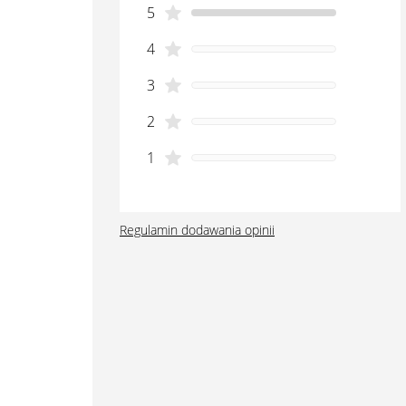
5
4
3
2
1
Regulamin dodawania opinii