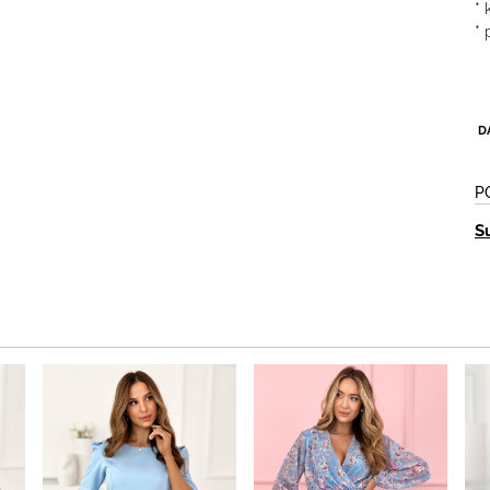
*
*
D
P
S