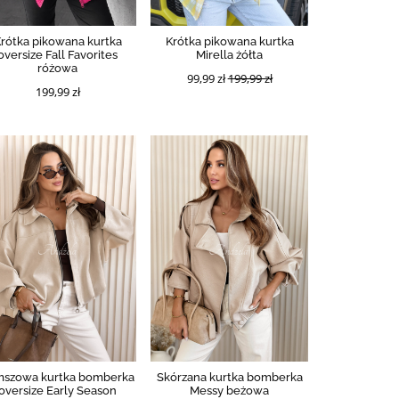
rótka pikowana kurtka
Krótka pikowana kurtka
oversize Fall Favorites
Mirella żółta
różowa
99,99 zł
199,99 zł
199,99 zł
mszowa kurtka bomberka
Skórzana kurtka bomberka
oversize Early Season
Messy beżowa