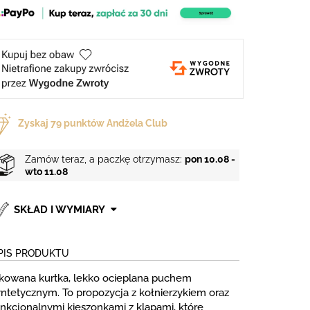
Zyskaj
79
punktów Andżela Club
Zamów teraz, a paczkę otrzymasz:
pon 10.08 -
wto 11.08
SKŁAD I WYMIARY
PIS PRODUKTU
ikowana kurtka, lekko ocieplana puchem
yntetycznym. To propozycja z kołnierzykiem oraz
unkcjonalnymi kieszonkami z klapami, które