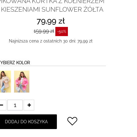
PIKOWANA KURTKA Z KOŁNIERZEM
I KIESZENIAMI SUNFLOWER ŻÓŁTA
79,99 zł
159,99 zł
-50%
Najniższa cena z ostatnich 30 dni: 79,99 zł
YBIERZ KOLOR
DODAJ DO KOSZYKA