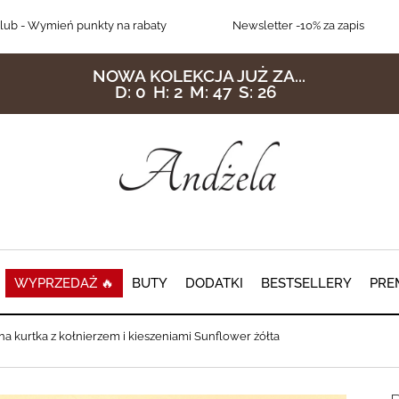
lub
- Wymień punkty na rabaty
Newsletter
-10% za zapis
NOWA KOLEKCJA JUŻ ZA...
D:
0
H:
2
M:
47
S:
24
WYPRZEDAŻ 🔥
BUTY
DODATKI
BESTSELLERY
PRE
a kurtka z kołnierzem i kieszeniami Sunflower żółta