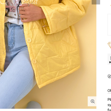
O
P
s
f