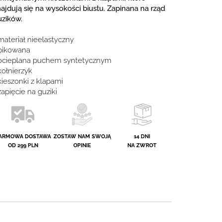
ajdują się na wysokości biustu. Zapinana na rząd
uzików.
materiał nieelastyczny
 pikowana
 ocieplana puchem syntetycznym
kołnierzyk
kieszonki z klapami
zapięcie na guziki
ARMOWA DOSTAWA
ZOSTAW NAM SWOJĄ
14 DNI
OD 299 PLN
OPINIE
NA ZWROT