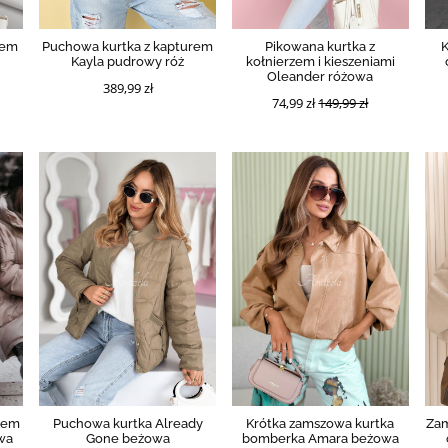
rem
Puchowa kurtka z kapturem
Pikowana kurtka z
K
Kayla pudrowy róż
kołnierzem i kieszeniami
Oleander różowa
389,99 zł
74,99 zł
149,99 zł
rem
Puchowa kurtka Already
Krótka zamszowa kurtka
Za
wa
Gone beżowa
bomberka Amara beżowa