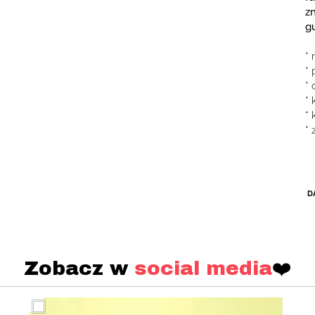
zn
g
* 
*
*
* 
* 
* 
D
Zobacz w
social media
❤️