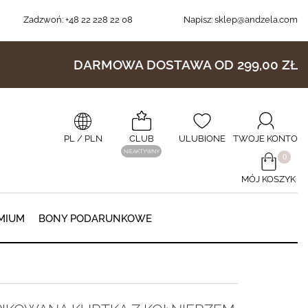
Zadzwoń:
+48 22 228 22 08
Napisz:
sklep@andzela.com
DARMOWA DOSTAWA OD 299,00 ZŁ
PL
/ PLN
CLUB
ULUBIONE
TWOJE KONTO
NIEAKTYWNY
​0
MÓJ KOSZYK
0
MIUM
BONY PODARUNKOWE