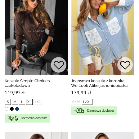
Koszula Simple Choices
Jeansowa koszula z koronką
czekoladowa
We Look Alike jasnoniebieska
119,99 zł
179,99 zł
S
M
L
XL
2XL
S/M
L/XL
Darmowa dostawa
Darmowa dostawa