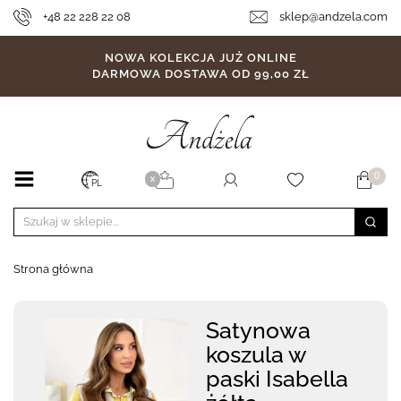
+48 22 228 22 08
sklep@andzela.com
NOWA KOLEKCJA JUŻ ONLINE
DARMOWA DOSTAWA OD 99,00 ZŁ
0
X
PL
Strona główna
Satynowa
koszula w
paski Isabella