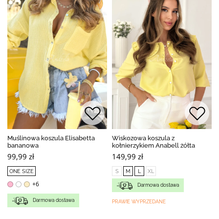
Muślinowa koszula Elisabetta
Wiskozowa koszula z
bananowa
kołnierzykiem Anabell żółta
99,99 zł
149,99 zł
ONE SIZE
S
M
L
XL
+6
Darmowa dostawa
Darmowa dostawa
PRAWIE WYPRZEDANE