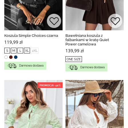
Koszula Simple Choices czarna
Bawełniana koszula z
falbankami w kratę Quiet
119,99 zł
Power camelowa
139,99 zł
S
M
L
XL
2XL
ONE SIZE
Darmowa dostawa
Darmowa dostawa
PROMOCJA -50%