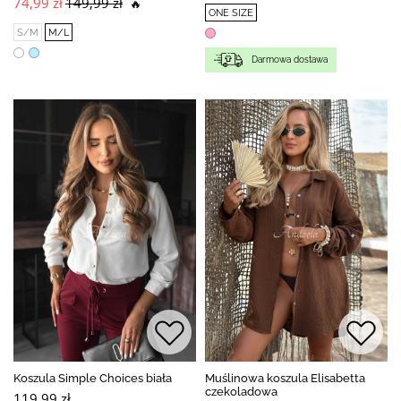
74,99 zł
149,99 zł
🔥
ONE SIZE
S/M
M/L
Darmowa dostawa
Koszula Simple Choices biała
Muślinowa koszula Elisabetta
czekoladowa
119,99 zł