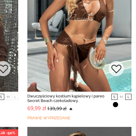
Dwuczęściowy kostium kąpielowy i pareo
S
M
L
S
M
L
Secret Beach czekoladowy
69,99 zł
139,99 zł
🔥
PRAWIE WYPRZEDANE
JA -50%