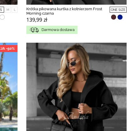
Krótka pikowana kurtka z kołnierzem Frost
S
M
L
ONE SIZE
Morning czarna
139,99 zł
Darmowa dostawa
JA -50%