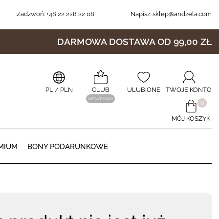
Zadzwoń:
+48 22 228 22 08
Napisz:
sklep@andzela.com
DARMOWA DOSTAWA OD 99,00 ZŁ
PL
/ PLN
CLUB
ULUBIONE
TWOJE KONTO
NIEAKTYWNY
​0
MÓJ KOSZYK
0
MIUM
BONY PODARUNKOWE