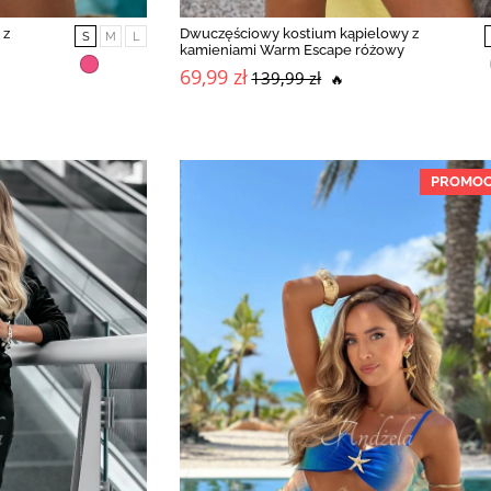
 z
Dwuczęściowy kostium kąpielowy z
S
M
L
kamieniami Warm Escape różowy
69,99 zł
139,99 zł
🔥
PROMOC