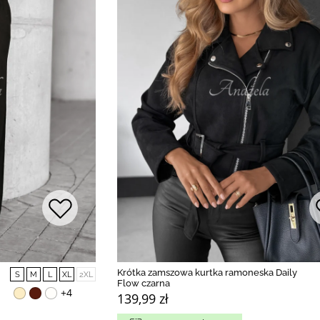
Krótka zamszowa kurtka ramoneska Daily
S
M
L
XL
2XL
Flow czarna
+4
139,99 zł