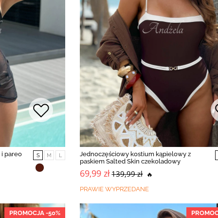
i pareo
Jednoczęściowy kostium kąpielowy z
S
M
L
paskiem Salted Skin czekoladowy
69,99 zł
139,99 zł
🔥
PRAWIE WYPRZEDANE
PROMOCJA -50%
PROMOC