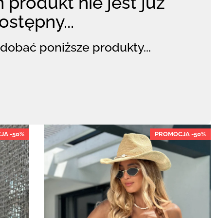
 produkt nie jest już
ostępny...
dobać poniższe produkty...
JA -50%
PROMOCJA -50%