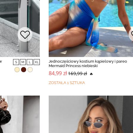
w
Jednoczęściowy kostium kąpielowy i pareo
S
M
L
XL
Mermaid Princess niebieski
84,99 zł
169,99 zł
🔥
ZOSTAŁA 1 SZTUKA