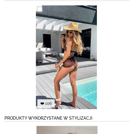
❤️ 106
PRODUKTY WYKORZYSTANE W STYLIZACJI