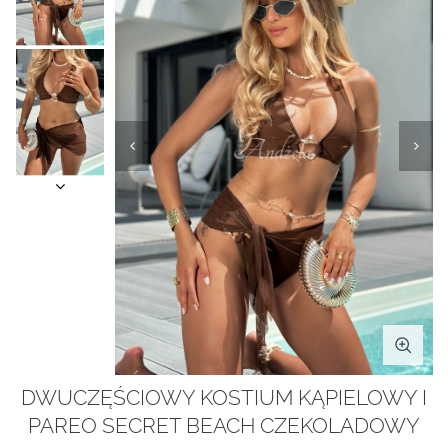
DWUCZĘŚCIOWY KOSTIUM KĄPIELOWY I
PAREO SECRET BEACH CZEKOLADOWY