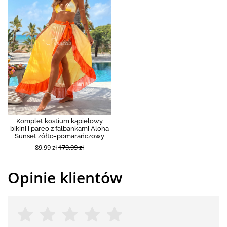
Komplet kostium kąpielowy
bikini i pareo z falbankami Aloha
Sunset żółto-pomarańczowy
89,99 zł
179,99 zł
Opinie klientów