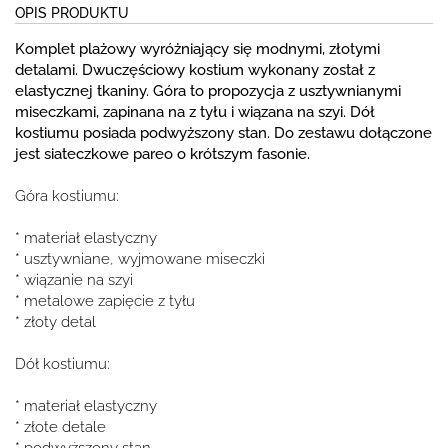
OPIS PRODUKTU
Komplet plażowy wyróżniający się modnymi, złotymi
detalami. Dwuczęściowy kostium wykonany został z
elastycznej tkaniny. Góra to propozycja z usztywnianymi
miseczkami, zapinana na z tyłu i wiązana na szyi. Dół
kostiumu posiada podwyższony stan.
Do zestawu dołączone
jest siateczkowe pareo o krótszym fasonie.
Góra kostiumu:
* materiał elastyczny
* usztywniane, wyjmowane miseczki
* wiązanie na szyi
* metalowe zapięcie z tyłu
* złoty detal
Dół kostiumu:
* materiał elastyczny
* złote detale