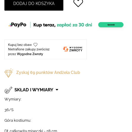
DODAJ DO KOSZYKA
Zyskaj
69
punktów Andżela Club
SKŁAD I WYMIARY
Wymiary:
36/S
Góra kostiumu:
Dł. całkowita miseczki - 28 cm