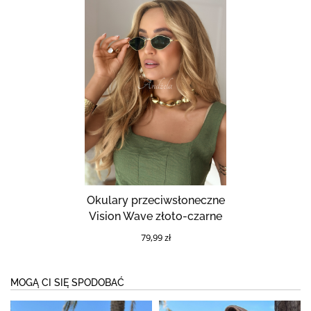
Okulary przeciwsłoneczne
Vision Wave złoto-czarne
79,99 zł
MOGĄ CI SIĘ SPODOBAĆ