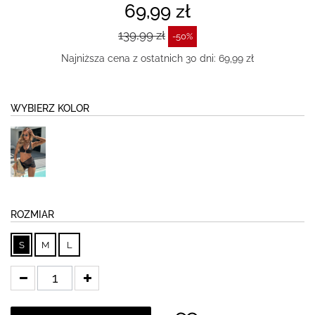
69,99 zł
139,99 zł
-50%
Najniższa cena z ostatnich 30 dni: 69,99 zł
WYBIERZ KOLOR
ROZMIAR
S
M
L