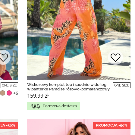
Wiskozowy komplet top i spodnie wide leg
ONE SIZE
ONE SIZE
w panterkę Paradise różowo-pomarańczowy
+6
159,99 zł
Darmowa dostawa
JA -50%
PROMOCJA -50%