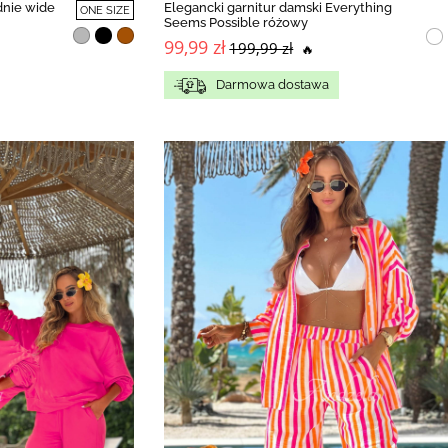
dnie wide
Elegancki garnitur damski Everything
ONE SIZE
Seems Possible różowy
99,99 zł
199,99 zł
🔥
Darmowa dostawa