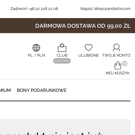
Zadzwoń:
+48 22 228 22 08
Napisz:
sklep@andzela.com
DARMOWA DOSTAWA OD 99,00 ZŁ
PL
/ PLN
CLUB
ULUBIONE
TWOJE KONTO
NIEAKTYWNY
​0
MÓJ KOSZYK
0
MIUM
BONY PODARUNKOWE