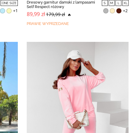
Dresowy garnitur damski z lampasami
ONE SIZE
S
M
L
XL
Self Respect różowy
+1
+2
89,99 zł
179,99 zł
🔥
PRAWIE WYPRZEDANE