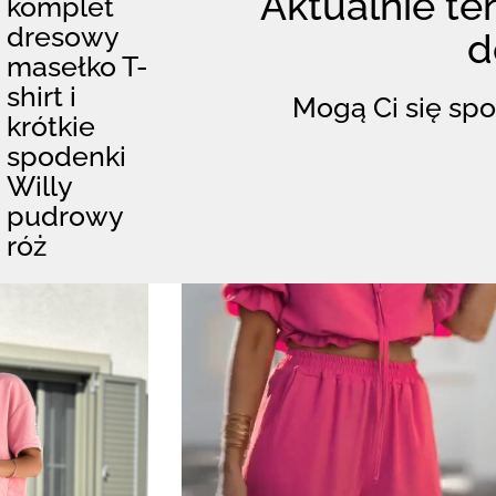
Aktualnie ten
komplet
dresowy
d
masełko T-
shirt i
Mogą Ci się spo
krótkie
spodenki
Willy
pudrowy
róż