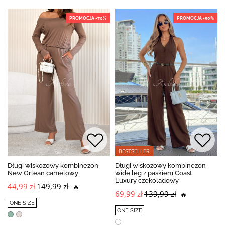
PROMOCJA -70%
PROMOCJA -50%
BESTSELLER
Długi wiskozowy kombinezon
Długi wiskozowy kombinezon
New Orlean camelowy
wide leg z paskiem Coast
Luxury czekoladowy
44,99 zł
149,99 zł
🔥
69,99 zł
139,99 zł
🔥
ONE SIZE
ONE SIZE