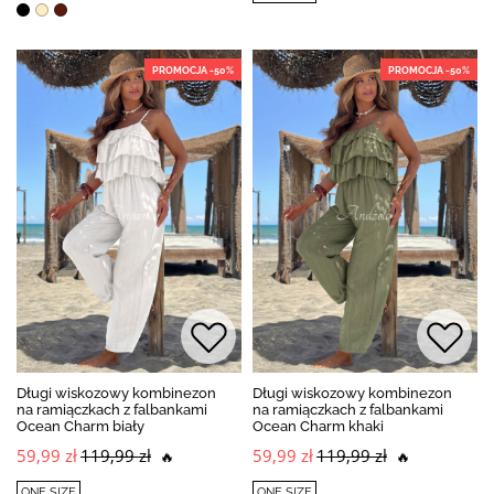
PROMOCJA -50%
PROMOCJA -50%
Długi wiskozowy kombinezon
Długi wiskozowy kombinezon
na ramiączkach z falbankami
na ramiączkach z falbankami
Ocean Charm biały
Ocean Charm khaki
59,99 zł
119,99 zł
59,99 zł
119,99 zł
🔥
🔥
ONE SIZE
ONE SIZE