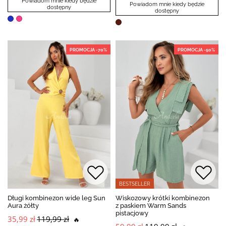
Powiadom mnie kiedy będzie
Powiadom mnie kiedy będzie
dostępny
dostępny
PROMOCJA -70%
PROMOCJA -50%
BESTSELLER
Długi kombinezon wide leg Sun
Wiskozowy krótki kombinezon
Aura żółty
z paskiem Warm Sands
pistacjowy
35,99 zł
119,99 zł
🔥