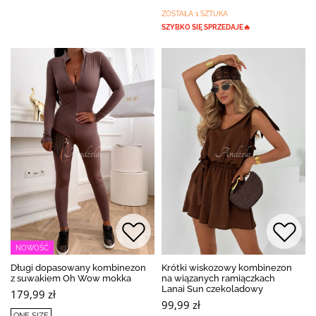
ZOSTAŁA 1 SZTUKA
SZYBKO SIĘ SPRZEDAJE🔥
NOWOŚĆ
Długi dopasowany kombinezon
Krótki wiskozowy kombinezon
z suwakiem Oh Wow mokka
na wiązanych ramiączkach
Lanai Sun czekoladowy
179,99 zł
99,99 zł
ONE SIZE