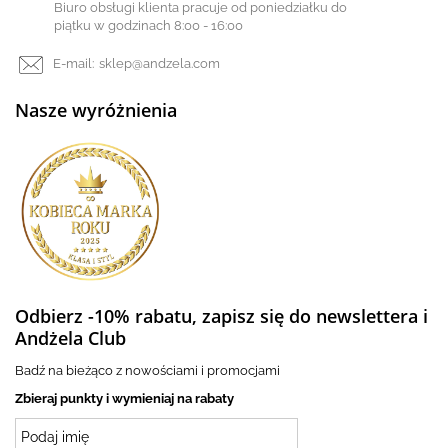
Biuro obsługi klienta pracuje od poniedziałku do
piątku w godzinach 8:00 - 16:00
E-mail:
sklep@andzela.com
Nasze wyróżnienia
Odbierz -10% rabatu, zapisz się do newslettera i
Andżela Club
Badź na bieżąco z nowościami i promocjami
Zbieraj punkty i wymieniaj na rabaty