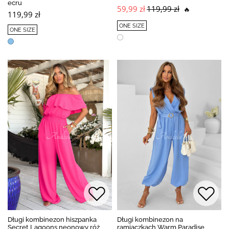
ecru
59,99 zł
119,99 zł
🔥
119,99 zł
ONE SIZE
ONE SIZE
Długi kombinezon hiszpanka
Długi kombinezon na
Secret Lagoons neonowy róż
ramiączkach Warm Paradise