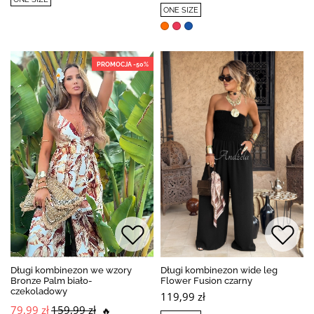
ONE SIZE
PROMOCJA -50%
Długi kombinezon we wzory
Długi kombinezon wide leg
Bronze Palm biało-
Flower Fusion czarny
czekoladowy
119,99 zł
79,99 zł
159,99 zł
🔥