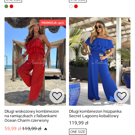
PROMOCJA -50%
Długi wiskozowy kombinezon
Długi kombinezon hiszpanka
na ramiączkach z falbankami
Secret Lagoons kobaltowy
Ocean Charm czerwony
119,99 zł
59,99 zł
119,99 zł
🔥
ONE SIZE