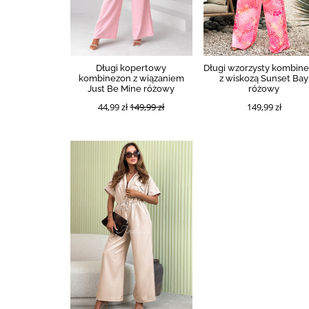
Długi kopertowy
Długi wzorzysty kombin
kombinezon z wiązaniem
z wiskozą Sunset Bay
Just Be Mine różowy
różowy
44,99 zł
149,99 zł
149,99 zł