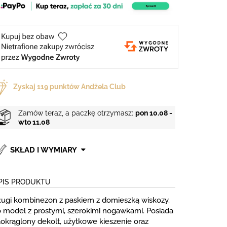
Zyskaj
119
punktów Andżela Club
Zamów teraz, a paczkę otrzymasz:
pon 10.08 -
wto 11.08
SKŁAD I WYMIARY
PIS PRODUKTU
ługi kombinezon z paskiem z domieszką wiskozy.
o model z prostymi, szerokimi nogawkami. Posiada
aokrąglony dekolt, użytkowe kieszenie oraz