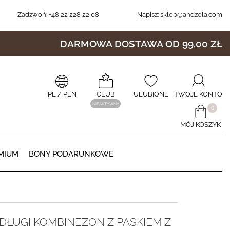
Zadzwoń:
+48 22 228 22 08
Napisz:
sklep@andzela.com
DARMOWA DOSTAWA OD 99,00 ZŁ
PL
/ PLN
CLUB
ULUBIONE
TWOJE KONTO
NIEAKTYWNY
​0
MÓJ KOSZYK
0
MIUM
BONY PODARUNKOWE
DŁUGI KOMBINEZON Z PASKIEM Z