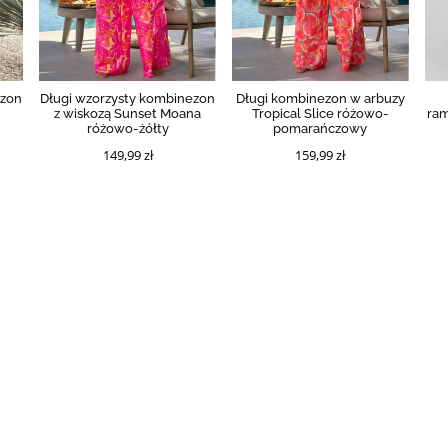
ezon
Długi wzorzysty kombinezon
Długi kombinezon w arbuzy
z wiskozą Sunset Moana
Tropical Slice różowo-
ram
różowo-żółty
pomarańczowy
149,99 zł
159,99 zł