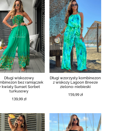
Długi wiskozowy
Długi wzorzysty kombinezon
mbinezon bez ramiączek
z wiskozy Lagoon Breeze
 kwiaty Sunset Sorbet
zielono-niebieski
turkusowy
159,99 zł
139,99 zł