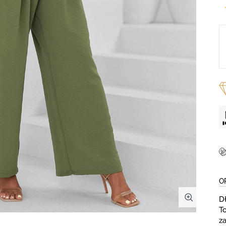
O
D
T
z