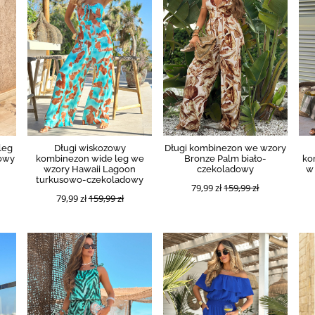
leg
Długi wiskozowy
Długi kombinezon we wzory
dowy
kombinezon wide leg we
Bronze Palm biało-
ko
wzory Hawaii Lagoon
czekoladowy
w
turkusowo-czekoladowy
79,99 zł
159,99 zł
79,99 zł
159,99 zł