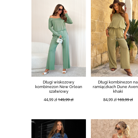
Długi wiskozowy
Długi kombinezon na
kombinezon New Orlean
ramiączkach Dune Ave
szałwiowy
khaki
44,99 zł
149,99 zł
84,99 zł
169,99 zł