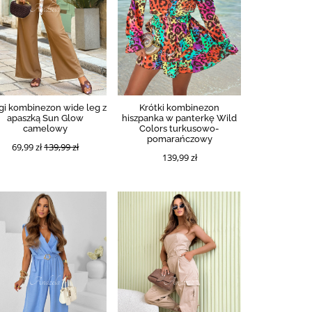
gi kombinezon wide leg z
Krótki kombinezon
apaszką Sun Glow
hiszpanka w panterkę Wild
camelowy
Colors turkusowo-
pomarańczowy
69,99 zł
139,99 zł
139,99 zł