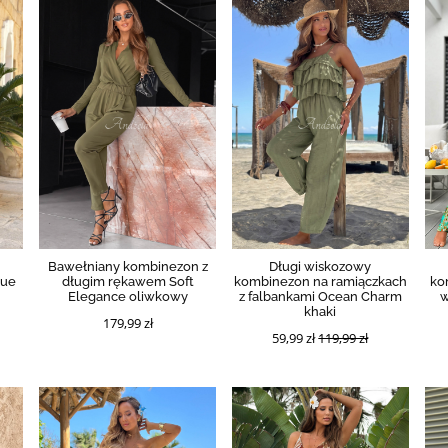
Bawełniany kombinezon z
Długi wiskozowy
nue
długim rękawem Soft
kombinezon na ramiączkach
ko
Elegance oliwkowy
z falbankami Ocean Charm
w
khaki
179,99 zł
59,99 zł
119,99 zł