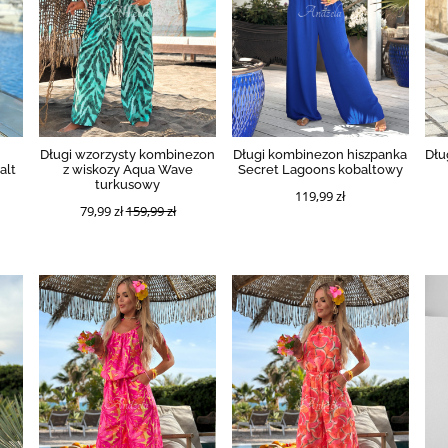
Długi wzorzysty kombinezon
Długi kombinezon hiszpanka
Dłu
alt
z wiskozy Aqua Wave
Secret Lagoons kobaltowy
turkusowy
119,99 zł
79,99 zł
159,99 zł