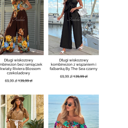
Długi wiskozowy
Długi wiskozowy
mbinezon bez ramiączek
kombinezon z wiązaniem i
 kwiaty Riviera Blossom
falbanką By The Sea czarny
czekoladowy
69,99 zł
139,99 zł
69,99 zł
139,99 zł