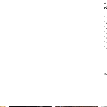
wi
e
* 
*
* 
*
* 
* 
*
D