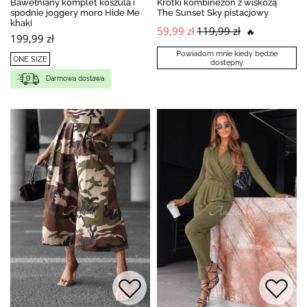
Bawełniany komplet koszula i
Krótki kombinezon z wiskozą
spodnie joggery moro Hide Me
The Sunset Sky pistacjowy
khaki
59,99 zł
119,99 zł
🔥
199,99 zł
Powiadom mnie kiedy będzie
ONE SIZE
dostępny
Darmowa dostawa