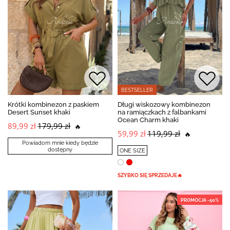
BESTSELLER
Krótki kombinezon z paskiem
Długi wiskozowy kombinezon
Desert Sunset khaki
na ramiączkach z falbankami
Ocean Charm khaki
89,99 zł
179,99 zł
🔥
59,99 zł
119,99 zł
🔥
Powiadom mnie kiedy będzie
dostępny
ONE SIZE
SZYBKO SIĘ SPRZEDAJE🔥
PROMOCJA -50%