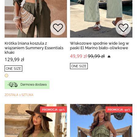
Krótka lniana koszula z
Wiskozowe spodnie wide leg w
wiązaniem Summery Essentials
paski El Marino biało-oliwkowe
khaki
49,99 zł
99,99 zł
🔥
129,99 zł
ONE SIZE
ONE SIZE
Darmowa dostawa
ZOSTAŁA 1 SZTUKA
PROMOCJA -50%
PROMOCJA -50%