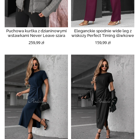
Puchowa kurtka z dzianinowymi
Eleganckie spodnie wide leg z
wstawkami Never Leave szara
wiskozy Perfect Timing śliwkowe
259,99 zł
159,99 zł