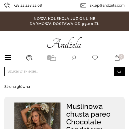
+48 22 228 22 08
sklep@andzela.com
NOWA KOLEKCJA JUŻ ONLINE
DARMOWA DOSTAWA OD 99,00 ZŁ
0
X
PL
Strona główna
Muślinowa
chusta pareo
Chocolate