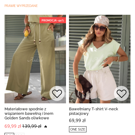
PRAWIE WYPRZEDANE
PROMOCJA -50%
Materiałowe spodnie z
Bawełniany T-shirt V-neck
wiązaniem bawełną i lnem
pistacjowy
Golden Sands oliwkowe
69,99 zł
69,99 zł
139,99 zł
🔥
ONE SIZE