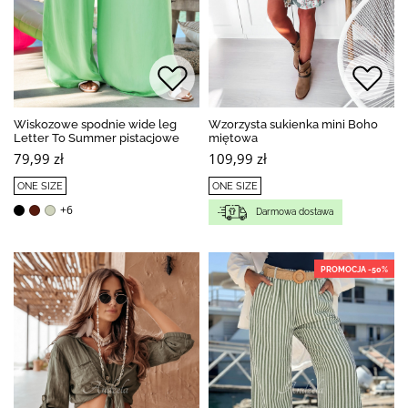
Wiskozowe spodnie wide leg
Wzorzysta sukienka mini Boho
Letter To Summer pistacjowe
miętowa
79,99 zł
109,99 zł
ONE SIZE
ONE SIZE
+6
Darmowa dostawa
PROMOCJA -50%