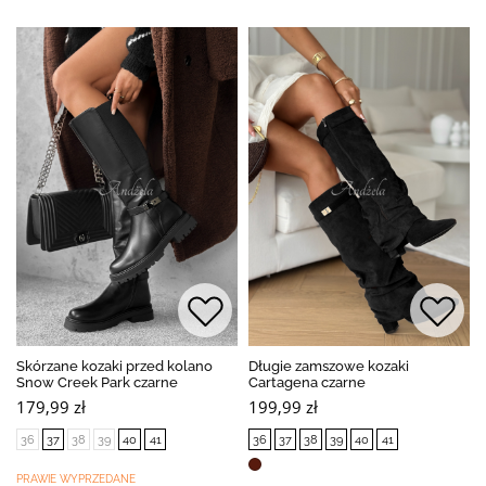
Skórzane kozaki przed kolano
Długie zamszowe kozaki
Snow Creek Park czarne
Cartagena czarne
179,99 zł
199,99 zł
36
37
38
39
40
41
36
37
38
39
40
41
PRAWIE WYPRZEDANE