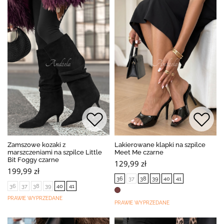
Zamszowe kozaki z
Lakierowane klapki na szpilce
marszczeniami na szpilce Little
Meet Me czarne
Bit Foggy czarne
129,99 zł
199,99 zł
36
37
38
39
40
41
36
37
38
39
40
41
PRAWIE WYPRZEDANE
PRAWIE WYPRZEDANE