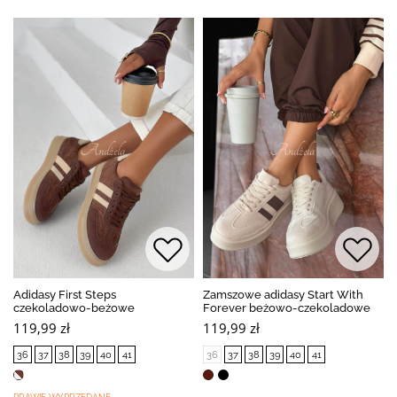
Adidasy First Steps
Zamszowe adidasy Start With
czekoladowo-beżowe
Forever beżowo-czekoladowe
119,99 zł
119,99 zł
36
37
38
39
40
41
36
37
38
39
40
41