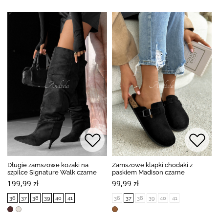
Długie zamszowe kozaki na
Zamszowe klapki chodaki z
szpilce Signature Walk czarne
paskiem Madison czarne
199,99 zł
99,99 zł
36
37
38
39
40
41
36
37
38
39
40
41