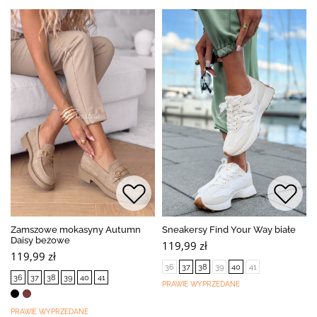
Zamszowe mokasyny Autumn
Sneakersy Find Your Way białe
Daisy beżowe
119,99 zł
119,99 zł
36
37
38
39
40
41
36
37
38
39
40
41
PRAWIE WYPRZEDANE
PRAWIE WYPRZEDANE