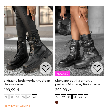
NOWOŚĆ
Skórzane botki workery Golden
Skórzane botki workery z
Hours czarne
paskami Monterey Park czarne
199,99 zł
209,99 zł
36
37
38
39
40
41
36
37
38
39
40
41
PRAWIE WYPRZEDANE