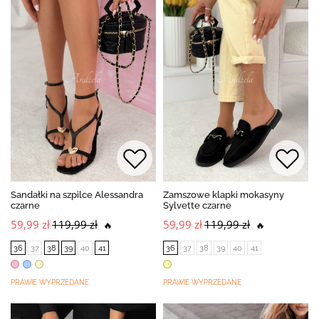
Sandałki na szpilce Alessandra
Zamszowe klapki mokasyny
czarne
Sylvette czarne
59,99 zł
119,99 zł
59,99 zł
119,99 zł
🔥
🔥
36
37
38
39
40
41
36
37
38
39
40
41
PRAWIE WYPRZEDANE
PRAWIE WYPRZEDANE