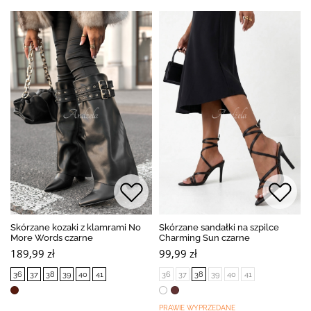
Skórzane kozaki z klamrami No
Skórzane sandałki na szpilce
More Words czarne
Charming Sun czarne
189,99 zł
99,99 zł
36
37
38
39
40
41
36
37
38
39
40
41
PRAWIE WYPRZEDANE