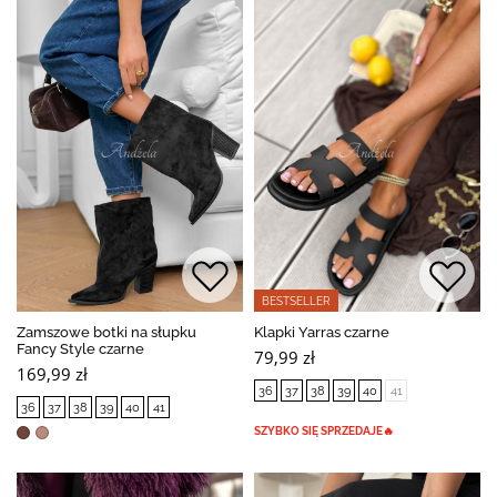
BESTSELLER
Zamszowe botki na słupku
Klapki Yarras czarne
Fancy Style czarne
79,99 zł
169,99 zł
36
37
38
39
40
41
36
37
38
39
40
41
SZYBKO SIĘ SPRZEDAJE🔥