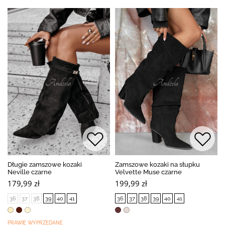
Długie zamszowe kozaki
Zamszowe kozaki na słupku
Neville czarne
Velvette Muse czarne
179,99 zł
199,99 zł
36
37
38
39
40
41
36
37
38
39
40
41
PRAWIE WYPRZEDANE