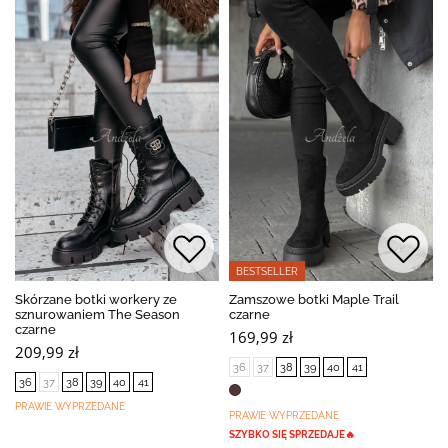
BESTSELLER
Skórzane botki workery ze
Zamszowe botki Maple Trail
sznurowaniem The Season
czarne
czarne
169,99 zł
209,99 zł
36
37
38
39
40
41
36
37
38
39
40
41
PRAWIE WYPRZEDANE
PRAWIE WYPRZEDANE
SZYBKO SIĘ SPRZEDAJE🔥