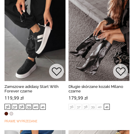
Zamszowe adidasy Start With
Długie skórzane kozaki Milano
Forever czarne
czarne
119,99 zł
179,99 zł
36
37
38
39
40
41
36
37
38
39
40
41
PRAWIE WYPRZEDANE