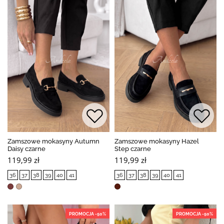
Zamszowe mokasyny Autumn
Zamszowe mokasyny Hazel
Daisy czarne
Step czarne
119,99 zł
119,99 zł
36
37
38
39
40
41
36
37
38
39
40
41
PROMOCJA -50%
PROMOCJA -50%