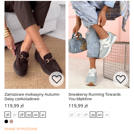
Zamszowe mokasyny Autumn
Sneakersy Running Towards
Daisy czekoladowe
You błękitne
119,99 zł
119,99 zł
36
37
38
39
40
41
36
37
38
39
40
41
PRAWIE WYPRZEDANE