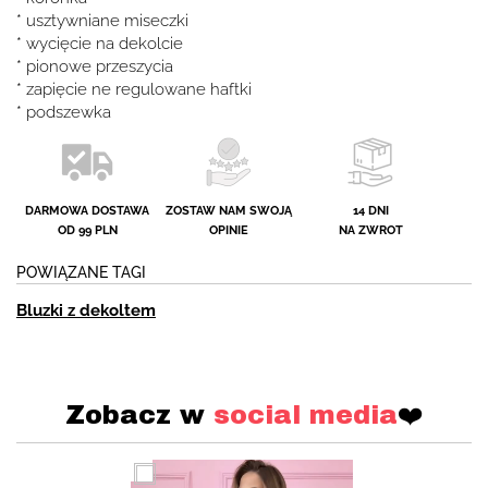
* usztywniane miseczki
* wycięcie na dekolcie
* pionowe przeszycia
* zapięcie ne regulowane haftki
* podszewka
DARMOWA DOSTAWA
ZOSTAW NAM SWOJĄ
14 DNI
OD 99 PLN
OPINIE
NA ZWROT
POWIĄZANE TAGI
Bluzki z dekoltem
Zobacz w
social media
❤️