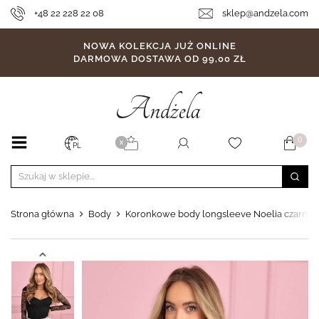
+48 22 228 22 08
sklep@andzela.com
NOWA KOLEKCJA JUŻ ONLINE
DARMOWA DOSTAWA OD 99,00 ZŁ
0
X
PL
Strona główna
Body
Koronkowe body longsleeve Noelia czarne