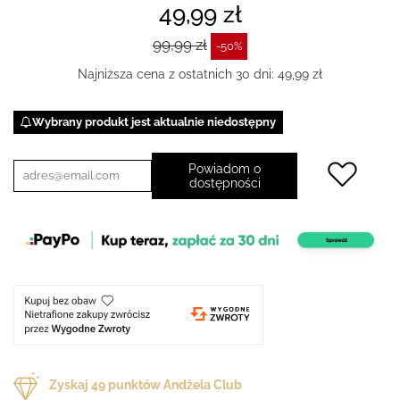
49,99 zł
99,99 zł
-50%
Najniższa cena z ostatnich 30 dni: 49,99 zł
Wybrany produkt jest aktualnie niedostępny
Powiadom o
dostępności
Zyskaj
49
punktów Andżela Club