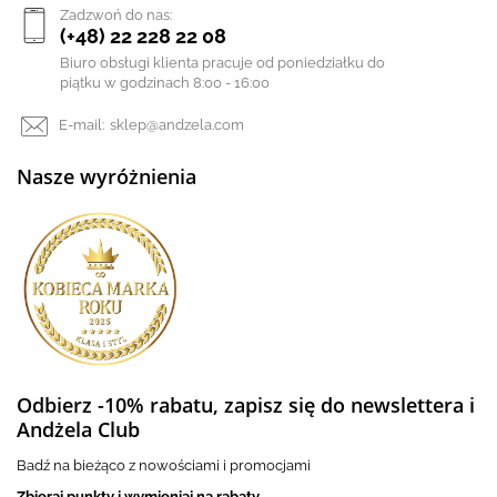
Zadzwoń do nas:
(+48) 22 228 22 08
Biuro obsługi klienta pracuje od poniedziałku do
piątku w godzinach 8:00 - 16:00
E-mail:
sklep@andzela.com
Nasze wyróżnienia
Odbierz -10% rabatu, zapisz się do newslettera i
Andżela Club
Badź na bieżąco z nowościami i promocjami
Zbieraj punkty i wymieniaj na rabaty