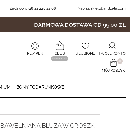
Zadzwoń:
+48 22 228 22 08
Napisz:
sklep@andzela.com
DARMOWA DOSTAWA OD 99,00 ZŁ
PL
/ PLN
CLUB
ULUBIONE
TWOJE KONTO
NIEAKTYWNY
​0
MÓJ KOSZYK
0
MIUM
BONY PODARUNKOWE
BAWEŁNIANA BLUZA W GROSZKI