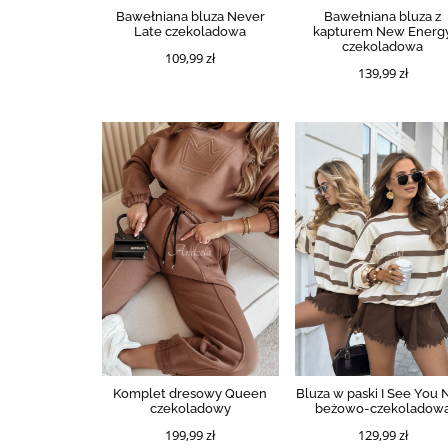
Bawełniana bluza Never
Bawełniana bluza z
Late czekoladowa
kapturem New Energ
czekoladowa
109,99 zł
139,99 zł
Komplet dresowy Queen
Bluza w paski I See You
czekoladowy
beżowo-czekoladow
199,99 zł
129,99 zł