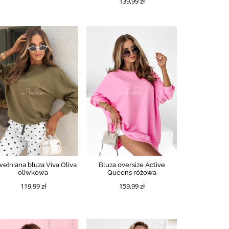
139,99 zł
ełniana bluza Viva Oliva
Bluza oversize Active
oliwkowa
Queens różowa
119,99 zł
159,99 zł