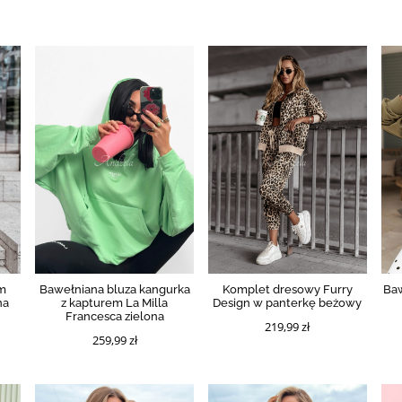
em
Bawełniana bluza kangurka
Komplet dresowy Furry
Baw
na
z kapturem La Milla
Design w panterkę beżowy
Francesca zielona
219,99 zł
259,99 zł