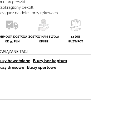
print w groszki
 zaokrąglony dekolt
ściągacz na dole i przy rękawach
ARMOWA DOSTAWA
ZOSTAW NAM SWOJĄ
14 DNI
OD 99 PLN
OPINIE
NA ZWROT
OWIĄZANE TAGI
luzy bawełniane
Bluzy bez kaptura
luzy dresowe
Bluzy sportowe