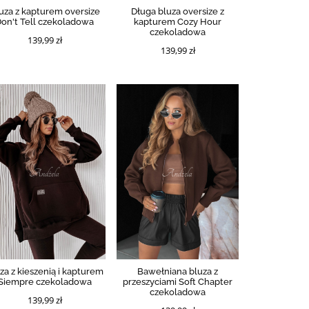
uza z kapturem oversize
Długa bluza oversize z
on't Tell czekoladowa
kapturem Cozy Hour
czekoladowa
139,99 zł
139,99 zł
za z kieszenią i kapturem
Bawełniana bluza z
Siempre czekoladowa
przeszyciami Soft Chapter
czekoladowa
139,99 zł