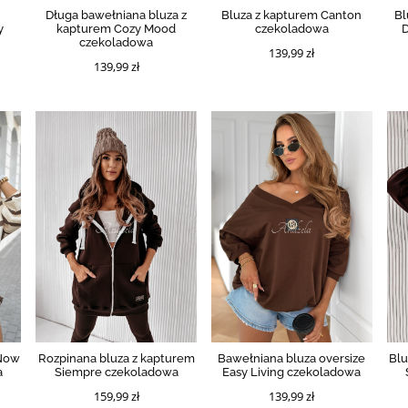
Długa bawełniana bluza z
Bluza z kapturem Canton
Bl
y
kapturem Cozy Mood
czekoladowa
D
czekoladowa
139,99 zł
139,99 zł
 Now
Rozpinana bluza z kapturem
Bawełniana bluza oversize
Blu
a
Siempre czekoladowa
Easy Living czekoladowa
159,99 zł
139,99 zł