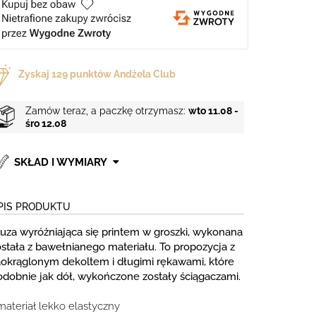
Zyskaj
129
punktów Andżela Club
Zamów teraz, a paczkę otrzymasz:
wto 11.08 -
śro 12.08
SKŁAD I WYMIARY
PIS PRODUKTU
luza wyróżniająca się printem w groszki, wykonana
ostała z bawełnianego materiału. To propozycja z
aokrąglonym dekoltem i długimi rękawami, które
odobnie jak dół, wykończone zostały ściągaczami.
materiał lekko elastyczny