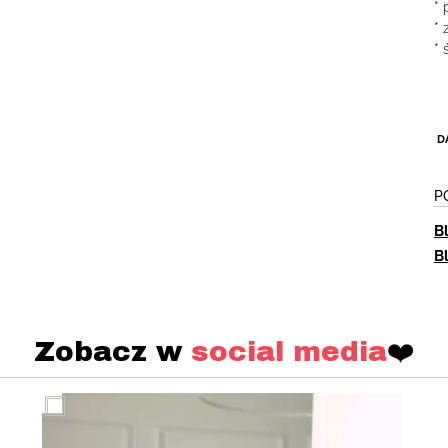
* 
*
* 
D
P
B
B
Zobacz w
social media
❤️