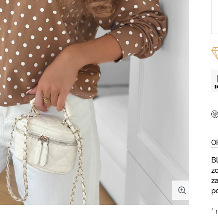
O
B
z
z
p
* 