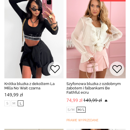
Krótka bluzka z dekoltem La
Szyfonowa bluzka z ozdobnym
Milla No Wait czarna
żabotem i falbankami Be
Faithful ecru
149,99 zł
74,99 zł
149,99 zł
🔥
S
M
L
S/M
M/L
PRAWIE WYPRZEDANE