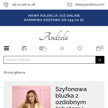
+48 22 228 22 08
sklep@andzela.com
NOWA KOLEKCJA JUŻ ONLINE
DARMOWA DOSTAWA OD 299,00 ZŁ
0
X
PL
Strona główna
Szyfonowa
bluzka z
ozdobnym