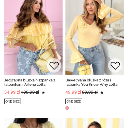
Jedwabna bluzka hiszpanka z
Bawełniana bluzka z różą i
falbankami Arlena żółta
falbanką You Know Why żółta
54,99 zł
109,99 zł
49,99 zł
99,99 zł
🔥
🔥
ONE SIZE
ONE SIZE