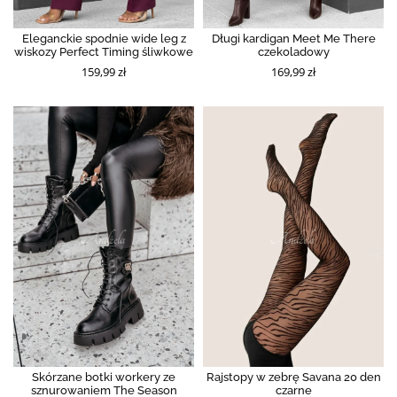
Eleganckie spodnie wide leg z
Długi kardigan Meet Me There
wiskozy Perfect Timing śliwkowe
czekoladowy
159,99 zł
169,99 zł
Skórzane botki workery ze
Rajstopy w zebrę Savana 20 den
sznurowaniem The Season
czarne