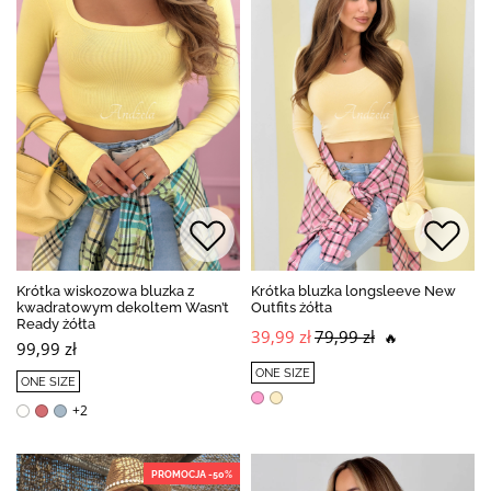
Krótka wiskozowa bluzka z
Krótka bluzka longsleeve New
kwadratowym dekoltem Wasn’t
Outfits żółta
Ready żółta
39,99 zł
79,99 zł
🔥
99,99 zł
ONE SIZE
ONE SIZE
+2
PROMOCJA -50%