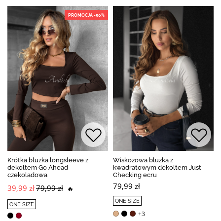
PROMOCJA -50%
Krótka bluzka longsleeve z
Wiskozowa bluzka z
dekoltem Go Ahead
kwadratowym dekoltem Just
czekoladowa
Checking ecru
79,99 zł
39,99 zł
79,99 zł
🔥
ONE SIZE
ONE SIZE
+3